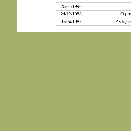
26/01/1990
24/12/1988
O pro
05/04/1987
As liçõe