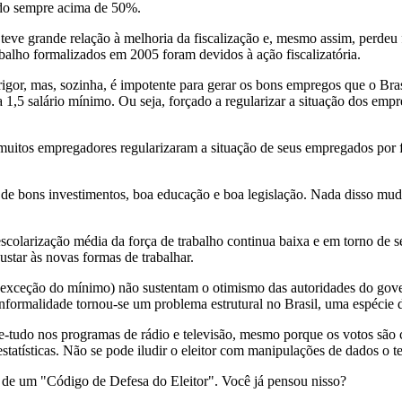
ndo sempre acima de 50%.
eve grande relação à melhoria da fiscalização e, mesmo assim, perdeu 
alho formalizados em 2005 foram devidos à ação fiscalizatória.
rigor, mas, sozinha, é impotente para gerar os bons empregos que o Br
1,5 salário mínimo. Ou seja, forçado a regularizar a situação dos empr
muitos empregadores regularizaram a situação de seus empregados por f
e bons investimentos, boa educação e boa legislação. Nada disso mud
larização média da força de trabalho continua baixa e em torno de seis
ustar às novas formas de trabalhar.
m exceção do mínimo) não sustentam o otimismo das autoridades do gove
nformalidade tornou-se um problema estrutural no Brasil, uma espécie 
le-tudo nos programas de rádio e televisão, mesmo porque os votos sã
statísticas. Não se pode iludir o eleitor com manipulações de dados o
e de um "Código de Defesa do Eleitor". Você já pensou nisso?