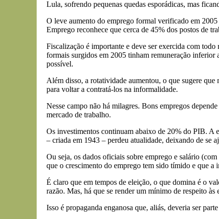
Lula, sofrendo pequenas quedas esporádicas, mas fica
O leve aumento do emprego formal verificado em 2005 t
Emprego reconhece que cerca de 45% dos postos de trab
Fiscalização é importante e deve ser exercida com todo 
formais surgidos em 2005 tinham remuneração inferior a 
possível.
Além disso, a rotatividade aumentou, o que sugere que 
para voltar a contratá-los na informalidade.
Nesse campo não há milagres. Bons empregos depende d
mercado de trabalho.
Os investimentos continuam abaixo de 20% do PIB. A esco
– criada em 1943 – perdeu atualidade, deixando de se aj
Ou seja, os dados oficiais sobre emprego e salário (co
que o crescimento do emprego tem sido tímido e que a i
É claro que em tempos de eleição, o que domina é o va
razão. Mas, há que se render um mínimo de respeito às e
Isso é propaganda enganosa que, aliás, deveria ser part