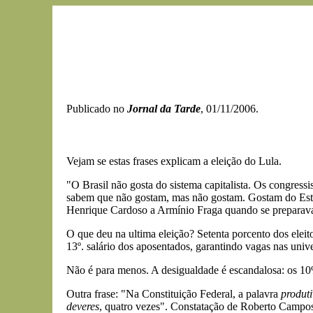
Publicado no
Jornal da Tarde
, 01/11/2006.
Vejam se estas frases explicam a eleição do Lula.
"O Brasil não gosta do sistema capitalista. Os congressi
sabem que não gostam, mas não gostam. Gostam do Estad
Henrique Cardoso a Armínio Fraga quando se preparava 
O que deu na ultima eleição? Setenta porcento dos eleit
13º. salário dos aposentados, garantindo vagas nas univ
Não é para menos. A desigualdade é escandalosa: os 1
Outra frase: "Na Constituição Federal, a palavra
produt
deveres
, quatro vezes". Constatação de Roberto Campo