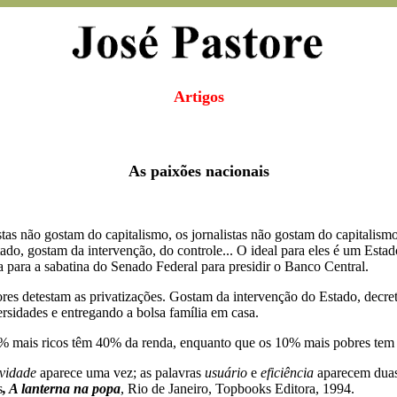
Artigos
As paixões nacionais
stas não gostam do capitalismo, os jornalistas não gostam do capitalismo
o, gostam da intervenção, do controle... O ideal para eles é um Estad
para a sabatina do Senado Federal para presidir o Banco Central.
ores detestam as privatizações. Gostam da intervenção do Estado, decre
ersidades e entregando a bolsa família em casa.
0% mais ricos têm 40% da renda, enquanto que os 10% mais pobres tem
ividade
aparece uma vez; as palavras
usuário
e
eficiência
aparecem duas
s
, A lanterna na popa
, Rio de Janeiro, Topbooks Editora, 1994.