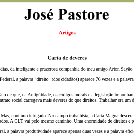
Artigos
Carta de deveres
ês dias, da inteligente e prazerosa companhia do meu amigo Arion Sayão
ederal, a palavra "direito" (dos cidadãos) aparece 76 vezes e a palavra
o fato de que, na Antigüidade, os códigos morais e a legislação impunh
ontrato social carregava mais deveres do que direitos. Trabalhar era u
Mas, continuo intrigado. No campo trabalhista, a Carta Magna desceu 
brados. A CLT vai pelo mesmo caminho. Uma enormidade de direitos e p
al, a palavra produtividade aparece apenas duas vezes e a palavra efic