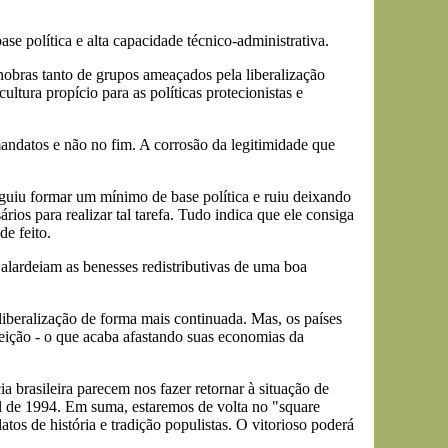
se política e alta capacidade técnico-administrativa.
manobras tanto de grupos ameaçados pela liberalização
tura propício para as políticas protecionistas e
andatos e não no fim. A corrosão da legitimidade que
eguiu formar um mínimo de base política e ruiu deixando
rios para realizar tal tarefa. Tudo indica que ele consiga
de feito.
 alardeiam as benesses redistributivas de uma boa
iberalização de forma mais continuada. Mas, os países
leição - o que acaba afastando suas economias da
a brasileira parecem nos fazer retornar à situação de
al de 1994. Em suma, estaremos de volta no "square
tos de história e tradição populistas. O vitorioso poderá