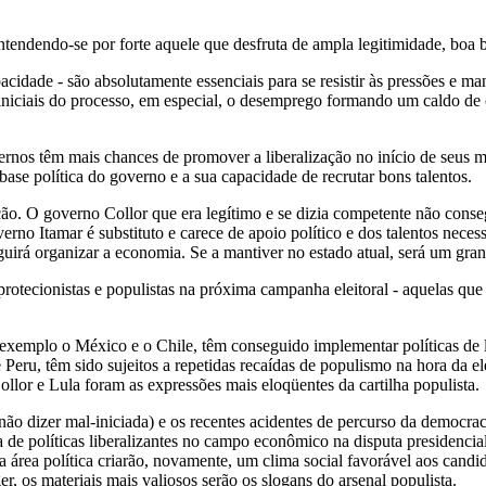
tendendo-se por forte aquele que desfruta de ampla legitimidade, boa ba
apacidade - são absolutamente essenciais para se resistir às pressões e 
niciais do processo, em especial, o desemprego formando um caldo de cul
ernos têm mais chances de promover a liberalização no início de seus m
ase política do governo e a sua capacidade de recrutar bons talentos.
ição. O governo Collor que era legítimo e se dizia competente não cons
no Itamar é substituto e carece de apoio político e dos talentos necessá
uirá organizar a economia. Se a mantiver no estado atual, será um gran
protecionistas e populistas na próxima campanha eleitoral - aquelas que
exemplo o México e o Chile, têm conseguido implementar políticas de l
eru, têm sido sujeitos a repetidas recaídas de populismo na hora da e
llor e Lula foram as expressões mais eloqüentes da cartilha populista.
ão dizer mal-iniciada) e os recentes acidentes de percurso da democraci
a de políticas liberalizantes no campo econômico na disputa presidenci
 área política criarão, novamente, um clima social favorável aos candida
r, os materiais mais valiosos serão os slogans do arsenal populista.