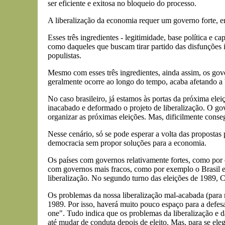
ser eficiente e exitosa no bloqueio do processo.
A liberalização da economia requer um governo forte, en
Esses três ingredientes - legitimidade, base política e c
como daqueles que buscam tirar partido das disfunções i
populistas.
Mesmo com esses três ingredientes, ainda assim, os gov
geralmente ocorre ao longo do tempo, acaba afetando a b
No caso brasileiro, já estamos às portas da próxima ele
inacabado e deformado o projeto de liberalização. O gover
organizar as próximas eleições. Mas, dificilmente conseg
Nesse cenário, só se pode esperar a volta das propostas 
democracia sem propor soluções para a economia.
Os países com governos relativamente fortes, como por 
com governos mais fracos, como por exemplo o Brasil e P
liberalização. No segundo turno das eleições de 1989, Co
Os problemas da nossa liberalização mal-acabada (para n
1989. Por isso, haverá muito pouco espaço para a defes
one". Tudo indica que os problemas da liberalização e da
até mudar de conduta depois de eleito. Mas, para se elege