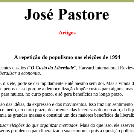
Artigos
A repetição do populismo nas eleições de 1994
entes ensaios ("
O Custo da Liberdade
", Harvard International Review,
iberalizar a economia
.
 diz ele, pode se dar rapidamente e até mesmo sem dor. Mas a virada 
penosa. Isso porque a democratização impõe custos para alguns, mas g
para muitos, no curto prazo, e só gera benefícios no longo prazo.
ão das idéias, da expressão e dos movimentos. Isso traz um sentimento
o e medo, no curto prazo, decorrentes das incertezas do mercado, da li
 as grandes massas e constitui um dos maiores benefícios da liberaliz
nizar eleições do que organizar mercados
. Mais do que isso, ele asseve
érios problemas para liberalizar a sua economia pois a oposição política