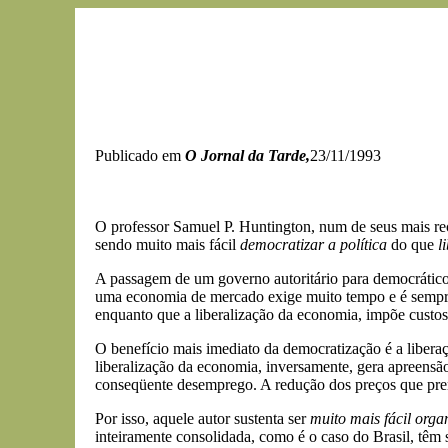
Publicado em
O Jornal da Tarde,
23/11/1993
O professor Samuel P. Huntington, num de seus mais rec
sendo muito mais fácil
democratizar a política
do que
l
A passagem de um governo autoritário para democrático,
uma economia de mercado exige muito tempo e é sempre 
enquanto que a liberalização da economia, impõe custos 
O benefício mais imediato da democratização é a liberaç
liberalização da economia, inversamente, gera apreensã
conseqüente desemprego. A redução dos preços que premia
Por isso, aquele autor sustenta ser
muito mais fácil orga
inteiramente consolidada, como é o caso do Brasil, têm s