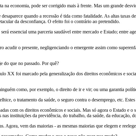
ota na economia, pode ser corrigido mais à frente. Mas um grande desvi
 desaparece quando a recessão é tida como fatalidade. As altas taxas de
cular da desconfiança. O efeito foi o contrário ao pretendido.
to, será essencial uma parceria saudável entre mercado e Estado; entre 
 erro acudir o presente, negligenciando o emergente assim como supere
oje do que no passado. Por quê?
lo XX foi marcado pela generalização dos direitos econômicos e sociais,
ninguém como, por exemplo, o direito de ir e vir; ou uma garantia políti
 velhice, o tratamento da saúde, o seguro contra o desemprego, etc. Es
das com os direitos econômicos e sociais. Mas só agora o Estado e o se
 nas instituições da previdência, do trabalho, da saúde, da educação, d
as. Agora, vem das maiorias - as mesmas maiorias que elegem e reeleg