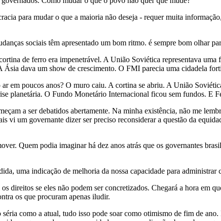
 e governados. Como mudar o que o povo não quer que mude?
racia para mudar o que a maioria não deseja - requer muita informação
danças sociais têm apresentado um bom ritmo. é sempre bom olhar para
ortina de ferro era impenetrável. A União Soviética representava uma 
A Ásia dava um show de crescimento. O FMI parecia uma cidadela forti
o ar em poucos anos? O muro caiu. A cortina se abriu. A União Soviéti
e planetária. O Fundo Monetário Internacional ficou sem fundos. E Fe
omeçam a ser debatidos abertamente. Na minha existência, não me lembr
mais vi um governante dizer ser preciso reconsiderar a questão da equi
over. Quem podia imaginar há dez anos atrás que os governantes brasil
ida, uma indicação de melhoria da nossa capacidade para administrar c
s direitos se eles não podem ser concretizados. Chegará a hora em que
ontra os que procuram apenas iludir.
o séria como a atual, tudo isso pode soar como otimismo de fim de ano