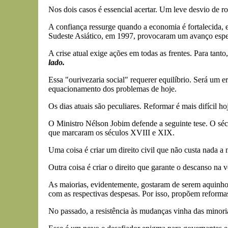
Nos dois casos é essencial acertar. Um leve desvio de r
A confiança ressurge quando a economia é fortalecida, e
Sudeste Asiático, em 1997, provocaram um avanço espeta
A crise atual exige ações em todas as frentes. Para tan
lado.
Essa "ourivezaria social" requerer equilíbrio. Será um
equacionamento dos problemas de hoje.
Os dias atuais são peculiares. Reformar é mais difícil h
O Ministro Nélson Jobim defende a seguinte tese. O sécu
que marcaram os séculos XVIII e XIX.
Uma coisa é criar um direito civil que não custa nada a 
Outra coisa é criar o direito que garante o descanso na
As maiorias, evidentemente, gostaram de serem aquinhoa
com as respectivas despesas. Por isso, propõem reformas
No passado, a resistência às mudanças vinha das minori