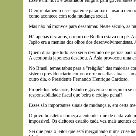
Esse é um novo e desafiador enigma para governantes
O enfrentamento dsse aparente paradoxo – usar a democ
como acontece com toda mudança social.
Mas não há motivos para desanimar. Neste século, as mu
Há apenas dez anos, o muro de Berlim estava em pé. A c
Japão era a menina dos olhos dos desenvolvimentistas. 
Quem diria que tudo isso seria revirado de pernas para 
A economia japonesa desabou. A Ásia provocou uma cris
No Brasil, temas tabus para a "religião" das maiorias c
sistema previdenciário como ocorre nos dias atuais. Ja
outro dia, o Presidente Fernando Henrique Cardoso.
Propelidos pela crise, Estado e governo começam a se m
responsabilidade fiscal que beira o código penal?
Esses são importantes sinais de mudança e, em certa med
O povo brasileiro começa a entender que de nada valem o
impossível. Os eleitores estarão cada vez mais atentos c
Sei que para o leitor que está mergulhado numa crise tã