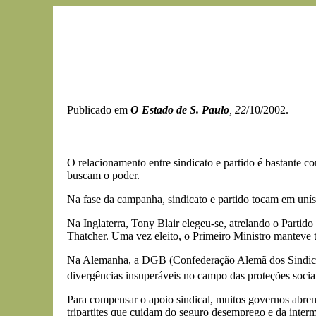
Publicado em
O Estado de S. Paulo
, 22
/10/2002.
O relacionamento entre sindicato e partido é bastante co
buscam o poder.
Na fase da campanha, sindicato e partido tocam em uní
Na Inglaterra, Tony Blair elegeu-se, atrelando o Partid
Thatcher. Uma vez eleito, o Primeiro Ministro manteve t
Na Alemanha, a DGB (Confederação Alemã dos Sindicatos
divergências insuperáveis no campo das proteções sociai
Para compensar o apoio sindical, muitos governos abrem 
tripartites que cuidam do seguro desemprego e da inte