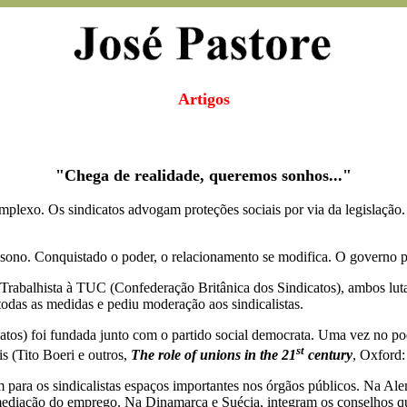
Artigos
"Chega de realidade, queremos sonhos..."
mplexo. Os sindicatos advogam proteções sociais por via da legislação. 
ssono. Conquistado o poder, o relacionamento se modifica. O governo 
o Trabalhista à TUC (Confederação Britânica dos Sindicatos), ambos lut
odas as medidas e pediu moderação aos sindicalistas.
) foi fundada junto com o partido social democrata. Uma vez no poder
st
s (Tito Boeri e outros,
The role of unions in the 21
century
, Oxford:
para os sindicalistas espaços importantes nos órgãos públicos. Na Ale
rmediação do emprego. Na Dinamarca e Suécia, integram os conselhos qu