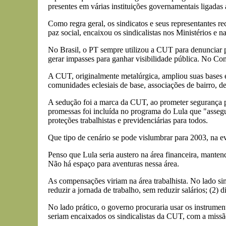
presentes em várias instituições governamentais ligadas 
Como regra geral, os sindicatos e seus representantes r
paz social, encaixou os sindicalistas nos Ministérios e n
No Brasil, o PT sempre utilizou a CUT para denunciar p
gerar impasses para ganhar visibilidade pública. No Con
A CUT, originalmente metalúrgica, ampliou suas bases em
comunidades eclesiais de base, associações de bairro, d
A sedução foi a marca da CUT, ao prometer segurança pe
promessas foi incluída no programa do Lula que "assegur
proteções trabalhistas e previdenciárias para todos.
Que tipo de cenário se pode vislumbrar para 2003, na e
Penso que Lula seria austero na área financeira, manten
Não há espaço para aventuras nessa área.
As compensações viriam na área trabalhista. No lado si
reduzir a jornada de trabalho, sem reduzir salários; (2)
No lado prático, o governo procuraria usar os instrumento
seriam encaixados os sindicalistas da CUT, com a missão 