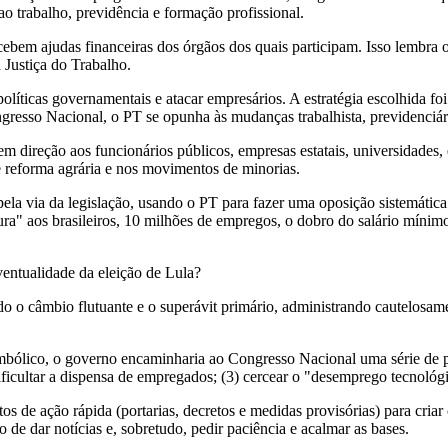
ao trabalho, previdência e formação profissional.
ecebem ajudas financeiras dos órgãos dos quais participam. Isso lembra 
a Justiça do Trabalho.
olíticas governamentais e atacar empresários. A estratégia escolhida f
gresso Nacional, o PT se opunha às mudanças trabalhista, previdenciária
 direção aos funcionários públicos, empresas estatais, universidades, e
e reforma agrária e nos movimentos de minorias.
la via da legislação, usando o PT para fazer uma oposição sistemátic
a" aos brasileiros, 10 milhões de empregos, o dobro do salário mínimo
ventualidade da eleição de Lula?
do o câmbio flutuante e o superávit primário, administrando cautelosam
mbólico, o governo encaminharia ao Congresso Nacional uma série de pro
 dificultar a dispensa de empregados; (3) cercear o "desemprego tecnológ
s de ação rápida (portarias, decretos e medidas provisórias) para criar c
de dar notícias e, sobretudo, pedir paciência e acalmar as bases.