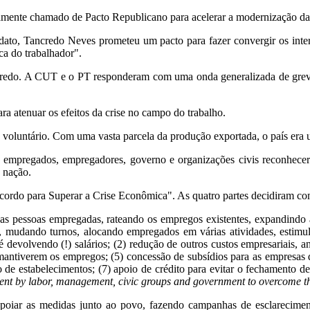
nte chamado de Pacto Republicano para acelerar a modernização das i
dato, Tancredo Neves prometeu um pacto para fazer convergir os inte
ca do trabalhador".
credo. A CUT e o PT responderam com uma onda generalizada de grev
a atenuar os efeitos da crise no campo do trabalho.
o voluntário. Com uma vasta parcela da produção exportada, o país era
os empregados, empregadores, governo e organizações civis reconhe
a nação.
ordo para Superar a Crise Econômica". As quatro partes decidiram comp
s pessoas empregadas, rateando os empregos existentes, expandindo a 
, mudando turnos, alocando empregados em várias atividades, estimul
devolvendo (!) salários; (2) redução de outros custos empresariais, a
mantiverem os empregos; (5) concessão de subsídios para as empresas 
 de estabelecimentos; (7) apoio de crédito para evitar o fechamento d
nt by labor, management, civic groups and government to overcome th
apoiar as medidas junto ao povo, fazendo campanhas de esclareciment