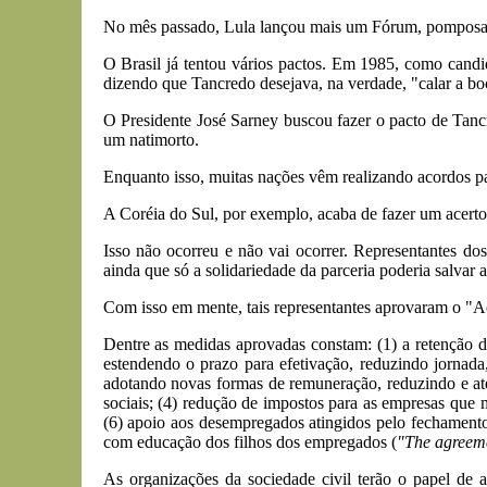
No mês passado, Lula lançou mais um Fórum, pomposame
O Brasil já tentou vários pactos. Em 1985, como candi
dizendo que Tancredo desejava, na verdade, "calar a bo
O Presidente José Sarney buscou fazer o pacto de Tan
um natimorto.
Enquanto isso, muitas nações vêm realizando acordos par
A Coréia do Sul, por exemplo, acaba de fazer um acert
Isso não ocorreu e não vai ocorrer. Representantes d
ainda que só a solidariedade da parceria poderia salvar 
Com isso em mente, tais representantes aprovaram o "Ac
Dentre as medidas aprovadas constam: (1) a retenção da
estendendo o prazo para efetivação, reduzindo jornada
adotando novas formas de remuneração, reduzindo e até 
sociais; (4) redução de impostos para as empresas que 
(6) apoio aos desempregados atingidos pelo fechamento
com educação dos filhos dos empregados (
"The agreeme
As organizações da sociedade civil terão o papel de 