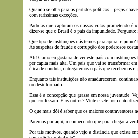
Quando se olha para os partidos políticos – peças-chav
com raríssimas exceções.
Partidos que capturam os nossos votos prometendo étic
dizer-se que o Brasil é o país da impunidade. Pergunt
Que tipo de instituições nós temos para apurar e punir?
As suspeitas de fraude e corrupção dos poderosos cost
Ah! Como eu gostaria de ver este país com instituições 
per capita mais alta. Um país que vai se transformar e
ética de conduta, entregaremos o país que recebemos e 
Enquanto tais instituições não amadurecerem, continua
ou desinformado.
Essa é a concepção que grassa em nossa juventude. Vej
que confessam. E os outros? Vinte e sete por cento diz
O que mais dói é saber que os maiores contraventores n
Paremos por aqui, reconhecendo que para chegar a verdad
Por tais motivos, quando vejo a distância que existe en
contradição ambulante".