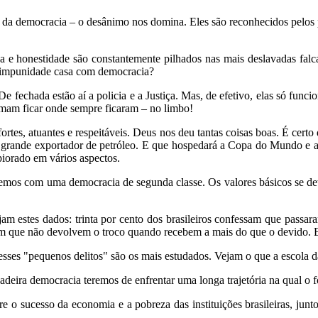
e da democracia – o desânimo nos domina. Eles são reconhecidos pelos 
a e honestidade são constantemente pilhados nas mais deslavadas fal
o: impunidade casa com democracia?
 De fechada estão aí a policia e a Justiça. Mas, de efetivo, elas só fu
umam ficar onde sempre ficaram – no limbo!
fortes, atuantes e respeitáveis. Deus nos deu tantas coisas boas. É c
m grande exportador de petróleo. E que hospedará a Copa do Mundo e a
piorado em vários aspectos.
remos com uma democracia de segunda classe. Os valores básicos se de
am estes dados: trinta por cento dos brasileiros confessam que passar
em que não devolvem o troco quando recebem a mais do que o devido. E
esses "pequenos delitos" são os mais estudados. Vejam o que a escola d
eira democracia teremos de enfrentar uma longa trajetória na qual o for
tre o sucesso da economia e a pobreza das instituições brasileiras, jun