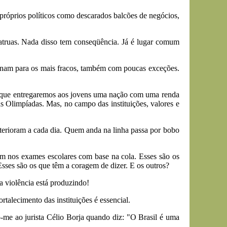
próprios políticos como descarados balcões de negócios,
catruas. Nada disso tem conseqüência. Já é lugar comum
ncionam para os mais fracos, também com poucas exceções.
erto que entregaremos aos jovens uma nação com uma renda
s Olimpíadas. Mas, no campo das instituições, valores e
terioram a cada dia. Quem anda na linha passa por bobo
am nos exames escolares com base na cola. Esses são os
sses são os que têm a coragem de dizer. E os outros?
a violência está produzindo!
talecimento das instituições é essencial.
to-me ao jurista Célio Borja quando diz: "O Brasil é uma