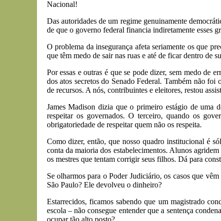
Nacional!
Das autoridades de um regime genuinamente democrático 
de que o governo federal financia indiretamente esses gr
O problema da insegurança afeta seriamente os que prec
que têm medo de sair nas ruas e até de ficar dentro de su
Por essas e outras é que se pode dizer, sem medo de er
dos atos secretos do Senado Federal. Também não foi 
de recursos. A nós, contribuintes e eleitores, restou assi
James Madison dizia que o primeiro estágio de uma 
respeitar os governados. O terceiro, quando os gov
obrigatoriedade de respeitar quem não os respeita.
Como dizer, então, que nosso quadro institucional é s
conta da maioria dos estabelecimentos. Alunos agridem
os mestres que tentam corrigir seus filhos. Dá para cons
Se olharmos para o Poder Judiciário, os casos que vêm 
São Paulo? Ele devolveu o dinheiro?
Estarrecidos, ficamos sabendo que um magistrado cond
escola – não consegue entender que a sentença condenat
ocupar tão alto posto?