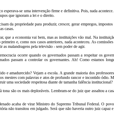
esperava-se uma intervenção firme e definitiva. Pois, nada acontece. A
upos que ignoram a lei e o direito.
isam da propriedade para produzir, crescer, gerar empregos, impostos 
as casas.
rar, que a economia vai bem, mas as instituições vão mal. Na institui
o primeiro e, como nos casos anteriores, nada aconteceu. As comissõ
stir as malandragens pela televisão - sem poder de agir.
democracia ocorre quando os governados passam a respeitar os gove
ernados passam a controlar os governantes. Ah! Como estamos lon
ólido e amadurecido? Vejam a escola. A grande maioria dos professores
 os mestres com palavras e atos de profundo rancor e incontido ódio.
truir uma sociedade respeitosa diante de tamanha falência institucional?
à tona são os mais deploráveis. Lembram-se do juiz que assaltou a ca
enado acaba de virar Ministro do Supremo Tribunal Federal. O povo
ória não transitou em julgado. Será que não haveria outro juiz capaz