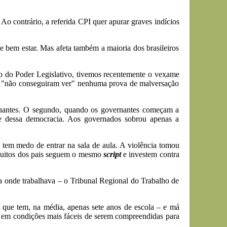
o contrário, a referida CPI quer apurar graves indícios
e bem estar. Mas afeta também a maioria dos brasileiros
ção do Poder Legislativo, tivemos recentemente o vexame
es "não conseguiram ver" nenhuma prova de malversação
rnantes. O segundo, quando os governantes começam a
ge dessa democracia. Aos governados sobrou apenas a
 tem medo de entrar na sala de aula. A violência tomou
 Muitos dos pais seguem o mesmo
script
e investem contra
sa onde trabalhava – o Tribunal Regional do Trabalho de
 que tem, na média, apenas sete anos de escola – e má
 e em condições mais fáceis de serem compreendidas para