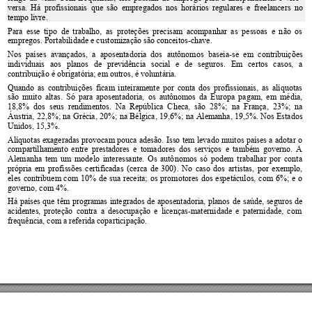
versa. 
Há 
profissionais 
que 
são 
empregados 
nos 
horários 
regulares 
e 
freelancers 
no 
te
mpo livre. 
Para 
esse 
tipo  de 
trabalho, 
as  proteções 
p
recisam 
acompanhar 
as  pessoas 
e 
n
ão 
os 
empregos. Portabilidade e customização são c
onceitos
-chave. 
Nos 
países 
avançados, 
a 
aposentadoria 
dos 
autônomos 
baseia-se 
em 
contribuições 
individuais 
aos 
planos 
de 
previdência 
social 
e 
de 
seguros. 
Em 
certos 
casos, 
a 
contribuição é obrigatória; em outros, é voluntária. 
Quando 
as 
contribuições 
ficam 
int
eiramente 
por 
conta 
dos 
profissionais, 
as 
alíquotas 
são 
muito 
altas. 
Só 
para 
aposentadoria, 
os 
autônomos 
da 
Europa 
pa
gam, 
em 
média, 
18,8%  dos  seus
  rendimentos. 
Na  República  C
heca,  são  28%; 
na  França, 
23%;  na 
Áustria, 
22,8%; 
na 
Grécia, 
20%; 
na 
Bélgica, 
19,6
%; 
na 
Alemanha, 
19,5%. 
Nos 
Estados 
Unidos, 15,3%.  
Alíquotas 
exageradas pro
vocam 
pouca 
adesão. 
Isso 
tem 
levado 
muitos
países 
a 
adotar 
o 
compartilhamento 
entr
e 
prestadores 
e 
tomadores
dos 
serviços 
e 
também 
governo. 
A 
Alemanha 
tem 
um 
modelo 
interessante. 
Os 
autô
nomos 
só 
podem 
trabalhar 
por 
conta 
própria 
em 
p
rofissões 
c
ertificadas 
(
cerca 
d
e 
300)
. 
No 
caso 
dos 
artistas, 
por 
e
xemplo, 
eles 
contribuem 
com 
10% 
de 
sua 
receita; 
os 
promotores 
dos 
espetáculos, 
com 
6%; 
e 
o 
governo, com 4%.  
Há 
países 
que 
têm 
prog
ramas 
integrados 
de 
a
posentadoria, 
planos 
de 
saúde, 
seguros 
de 
acidentes, 
proteção 
contra 
a 
desocupação 
e 
licenças-mate
rnidade 
e 
paternidade, 
com 
frequência, com a referida coparticipaçã
o. 