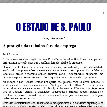
1 
O ESTADO DE S. PAULO 
25 de julho de 2019  
A
 pr
oteção do trabalho fora do empr
ego 
José Pastore 
Ao 
se 
aproximar 
a 
aprovação 
da 
nov
a 
Previdência 
Social, 
o 
Brasil 
precisa 
se 
preparar 
para garantir proteções aos que trabalham fora da relação de emprego.  
Durante 
muito 
tempo 
o 
emprego 
convencional, 
subordinado, 
com 
habitualidade, 
assalariado, por prazo 
indeterminado 
e em tempo 
integral, será 
o predomin
ante. Mas, ao 
lado 
dele, 
cresce 
o 
trabalho 
atípico, 
fl
exível, 
casual, 
independente, 
autônomo, 
por 
projeto, em plataformas digitais e outras 
 que se afastam do vínculo empregatício.  
–
Na 
Europa 
e 
nos 
Estados 
Unidos 
um 
quarto 
das 
pessoas 
tr
abalha 
dessa 
maneira. 
A 
tendência é 
de um 
crescimento 
acelerado. Na 
Inglaterra, 
entre 2016 
e 
2018, 
a incidência 
do 
trabalho 
independente 
dobrou. 
No 
Brasil, 
já 
são 
mais 
de 
20%.
Como 
proteger 
esse 
tipo 
de 
trabalho? 
Afinal, 
o 
trabalhador 
independente 
também 
adoece,
acidenta-se, 
envelhece 
e 
morre. 
E 
o
sistema 
de 
Previdência 
Social 
precisa 
a
rrecadar 
receita 
para 
poder proteger essas pessoas.  
Uma 
das 
cara
cterísticas 
dos 
trabalhadores 
independentes 
é 
o 
constante 
ziguezague 
ao 
longo 
da 
vida. 
Com 
frequência, 
eles 
passam 
do
emprego 
para 
a 
independência 
e 
vice
-