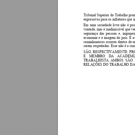
Tribunal Superior 
do 
Trabalho 
pro
expressivas para os infratores que i
Em 
uma 
sociedade 
livre 
não 
é 
pos
vontade, mas é inadmissível 
que ve
segurança 
das 
pessoas 
e, 
impunem
economia 
e 
à 
imagem 
do 
país. 
É 
a
caminhoneiros 
ocorreu 
dentro 
de 
u
serem respeitadas. Esse não é o ca
SÃO, 
RESPECTIVAMENTE: 
PR
E 
MEMBRO 
DA 
ACADEM
I
TRABALHISTA. AMBOS 
SÃO 
RELAÇÕES DO TRABALHO DA