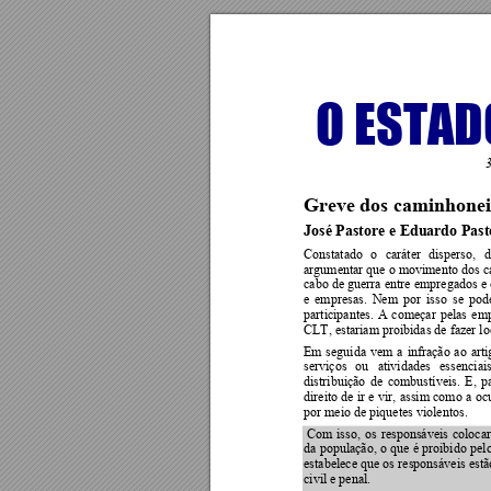
O ESTADO
3
Gr
eve dos caminhonei
José Pastore e Edu
ardo Past
Constatado 
o 
caráter 
disperso, 
d
argumentar que o movimento dos ca
cabo de 
guerra entr
e emp
regados e 
e 
empresas. 
Nem 
por 
isso 
se 
pod
participantes. 
A 
começar 
pelas 
emp
CLT, estariam proibidas de fazer l
Em 
seguida 
vem 
a 
infração 
ao 
arti
serviços 
ou 
atividades 
essenciais
distribuição 
de 
combustíveis. 
E, 
p
direito 
de 
ir 
e 
vir, 
assim 
como 
a 
oc
por meio de piquetes violentos. 
 Com 
isso, 
os 
responsáveis 
coloca
da 
população, 
o 
que 
é 
proibi
do 
pel
estabelece que 
os 
responsáveis 
estã
civil e penal. 