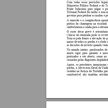
Com  todas 
essas  previsões 
legais
Ministério 
Público 
Federal 
e 
do 
T
Poder  Judiciário  para  julgar 
e  pe
Tribunal 
Federal 
foi 
tardio 
e 
sem 
m
governo para perdoar as multas e pe
A 
omissão 
e 
a 
complacência 
apont
prática 
d
a 
chantagem 
na 
escalada 
si
mbolizaram a senha para a detona
O 
custo 
dessa 
greve 
é 
astronômic
( Início 
da 
retomada 
pode 
se
revert
Tem-se 
p
ela 
frente 
a
elevação 
de 
p
maior de todas as 
perdas é o 
abalo 
as decisões de investir quando vee
No 
mundo 
inteiro, 
p
aralisações 
de
muito 
rigor 
pa
ra 
garantir 
a 
ne
ce
praticados 
a 
c
éu 
aberto, 
como 
no 
causados pelas flagrantes ilegalidad
Agora, 
os 
petroleiros 
anunciaram 
porém, 
a 
Advocacia-Geral 
da 
Uniã
cautelar 
na 
Justiça 
do 
T
rabalho 
par
combustível 
são 
também 
ativida