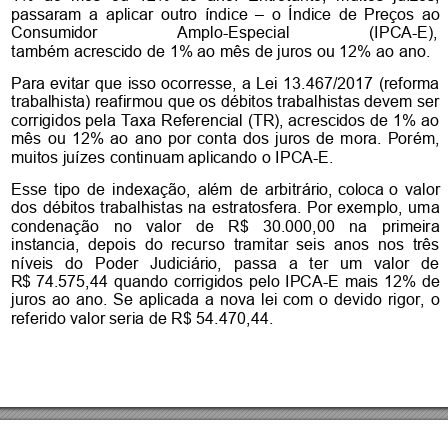
passaram 
a 
aplicar 
outro 
índice 
o 
Índice 
de 
Preços 
ao 
–
Consumidor 
Amplo-Espec
ial 
(IPCA-E), 
também acrescido
 de 1% ao mês
 de juros ou 12
% ao ano.
Para 
evitar 
que
isso 
ocorresse, 
a
Lei 
13.467/201
7 
(reforma
trabalhista) reafir
mou que os débi
tos trabalhistas dev
em ser 
corrigidos 
pela 
Taxa 
Refer
encial
(TR), acresci
dos 
de 1%
ao 
mês 
ou 
12% 
ao 
ano 
por 
conta 
dos 
j
uros 
de 
mora. 
Porém, 
muitos juízes
 continuam aplicando o IPCA
-
E.
Esse 
tipo 
de 
ind
exação, 
além 
de 
arbitrário,
 coloca
 o 
v
alor 
dos 
débitos 
trabalhistas 
na 
estratosfera. 
Por 
exemplo, 
uma 
condenação 
no 
valor 
de 
R$ 
30.000,00 
na
primeira 
instancia,  depois  do 
recurso  tramitar 
seis  anos  nos 
três 
níveis 
do 
Poder 
Judiciário, 
passa 
a 
ter 
um 
valor 
de 
R$
 74.575,44 
qu
ando 
corrigidos 
pel
o 
IPCA
-E 
mais 
12% 
de 
juros 
ao 
ano. 
Se 
apli
cada 
a 
nova 
lei 
com 
o 
d
evido 
rigor, 
o 
referido valor seri
a de R$ 54.470,
44.  