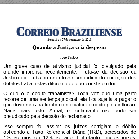
Sexta feira 07 
de setembro d
e 2018 
Quando a Justiça cria despesas 
José Pastore 
Um 
grave 
caso 
de 
ativ
ismo 
judicial 
foi 
divulgado 
pela 
grande 
imprens
a 
recentemente.
Trata
-se 
da 
deci
são 
da 
Justiça 
do 
Tr
abalho 
em 
utilizar 
um 
índice 
de 
correç
ão 
dos
débitos trabalhis
tas diferente do que c
onsta em lei.
O 
que  é 
o 
débito  trabalhista? 
Toda  vez 
que  uma 
parte 
recorre 
de 
uma 
sentenç
a 
judici
al, 
ela 
fica 
sujeita 
a 
pagar 
o 
que dev
e 
mais 
na frente 
com 
o 
valor 
corrigido 
pela 
inflaç
ão. 
Nada 
mais 
justo. 
Afi
nal, 
o 
reclamante 
não 
pode 
ser 
prejudicado pela 
decisão do rec
lamado. 
Isso 
sempre 
foi 
as
sim: 
os 
juízes 
corrigiam 
o 
débito 
aplicando 
a 
Taxa 
Referencial 
Diária 
(TRD), 
acre
scidos
de 
1% 
ao 
mês 
ou 
12%
ao 
ano.
Entretanto,
muitos
juízes, 