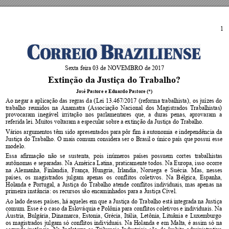
1 
Sexta feira 03 de NOVEMBRO de 2017 
Extinção da Justiça do Trabalho? 
José Pastore
 e Eduardo Pastore (*)
Ao 
ne
gar 
a 
aplicação 
das 
regras 
d
a 
(
Lei 
13.467/2017
(reforma 
trabalhista)
, 
os 
juí
zes 
do 
trabalho 
reunidos 
na 
A
namatra 
(Associação 
Nacional  dos 
Magistrados 
Trabalhistas) 
provocaram 
inegável 
irritação 
nos 
parlamentares 
que, 
a 
duras 
penas, 
aprovaram 
a 
referida lei. Muitos voltaram a especular
 sobre a ex
tinção da Justiça do Tr
abalho. 
Vários 
argumentos 
têm 
sido 
apresentados 
para 
pôr 
fim 
à 
autonomia
e 
independência 
da 
Justiça 
do 
Trabalho. 
O 
mais 
comum 
considera s
er 
o 
Brasil 
o 
único 
país 
que 
possui 
esse 
modelo.  
Essa 
afirmação 
não 
se
sust
enta, 
pois 
inúmeros 
países 
possuem 
cortes 
trabalhistas 
autônomas 
e 
separadas. 
Na 
América 
Latina, p
raticamente todos
. 
Na 
Europ
a, 
isso 
ocorre 
na  Alemanha, 
Finlandia,  França,  Hungria,  Irlandia, 
Noruega  
e  
Suécia.  Mas,  nesses 
países,  os 
magistrados  julgam 
apenas  os 
conflitos  coletivos. 
Na  B
élgica,  Espanha, 
Holanda 
e 
Portugal, 
a 
Justiça 
do 
Trabalho 
atende 
conflitos 
individuais, 
mas 
apen
as 
na 
primeira instância
: 
os recursos são encaminhados para a Justiça Cível. 
Ao lado desses p
aíses, há 
aqueles em que 
a Justiça 
do Trabalho 
está integrada 
na Justiça 
comum. Esse é o 
caso da 
Eslováquia e Polônia 
para conflitos coletivos e individuais.
 N
a 
Áustria, 
Bulgária, 
Dinamarca, 
Estonia, 
Grécia, 
Itália, 
Letônia, 
Lituânia 
e 
Luxemburgo 
os 
magistrados 
jul
gam 
só 
conflitos 
indi
viduais. 
Na 
Holand
a 
e 
em 
Malta,
é 
assim 
só 
na 