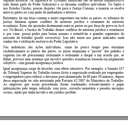
segunda 
instância. 
Na 
Inglaterra 
os 
Tribuna
is 
Industriais 
são 
de 
âmbito 
a
dministrativo 
(não 
fazem 
parte 
do 
Poder 
Judiciário) 
e 
só 
dirimem 
conflitos 
individuais. 
No 
Japão
e 
nos 
Estados 
Unidos, 
poucas 
disputas 
vão 
p
ara 
a 
J
ustiça 
Comum
: 
a 
maioria 
se 
resolve 
entre as partes ou com ajuda de mediadores e árbitros. 
Entretanto, 
há 
um 
traço 
comum 
e 
muito 
importante 
em
todos 
os 
países: 
os 
tribunais 
de 
justiça 
dirimem 
apenas 
conflitos 
de 
natureza 
jurídica
e 
raramente 
de 
natureza 
econômica. Estes são ajustados diretamente entre as partes ou por 
força de greve ou 
lock 
. 
No 
Brasil, 
a 
Justiça 
do 
Trabalho 
dirime 
conflitos 
de 
natureza 
jurídica 
e 
econômica 
out
e, 
por 
cima, 
possui 
poder 
para 
baixar 
normas 
e 
estend
ê-las 
a 
grandes 
segmentos 
do 
mercado 
d
e  trabalho 
(
).  Isso  não  e
xiste  nos  países 
indicados
  onde 
p
oder  normativ
o
cunhar leis é atribuição exclusiva do Poder Legislativo.  
Nas 
audiências 
das 
ações 
individuais, 
como 
há 
pouco 
tempo 
para 
examinar 
cuidadosamente 
os 
pleitos 
das 
partes, 
os 
juíz
es 
examinam 
o 
"pacote" 
dos 
pedidos 
e 
sugerem 
(ou 
até 
pressionam
) 
reclamante 
e
reclamado 
a 
chegar 
a 
um 
acordo 
que, 
se 
falha
r,
provoca 
uma 
sentença 
que 
envolve 
qu
estões 
econômicas 
baseada 
em 
jul
gamento 
subjetivo - com grande insegurança jurídica.     
Igual 
insegurança 
surge 
de 
de
cisões 
com 
efeito 
retroativo. 
Por 
exemplo, 
a 
Súmula 
437 
do 
Tribunal 
Superior 
do 
Trabalho 
tornou 
ilícita 
a 
negociação 
realizada 
por 
empregados 
e empregadores pa
ra reduzir 
o descanso para alim
entação 
de 60 para 
30 minutos
, depois 
dessa 
negociação 
ter 
sid
o 
autorizada 
pela 
P
ortaria 
42/2007 
do 
Ministério 
do 
Trabalho.
As 
e
mpresas 
que 
assim 
procederam 
foram 
condenadas 
retroativamente 
a 
pagar 
indenizações 
pelo 
tempo
reduzido, 
com 
juros, 
correção 
monetária 
e 
pesados 
encargos 
sociais, ainda que tenha havido o ato jurídico perfeito.  