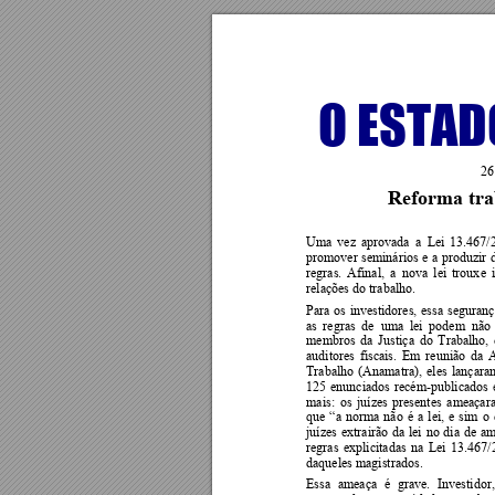
O ESTADO
26
Reforma trab
Uma 
vez 
aprovada 
a 
Lei 
13.467/
promover 
seminários 
e 
a 
produzir 
regras. 
Afinal, 
a 
nova 
lei 
troux
e 
relações do trabalho. 
Para 
os 
investidores, 
essa 
se
guranç
as 
re
gras 
de  uma 
lei  podem  não 
membros 
da 
Justiça 
do 
Trabalho, 
auditores 
fiscais. 
Em 
reunião 
da 
A
Trabalho 
(Anamatra), 
eles 
lançara
125 
enunciados 
recém-publi
cados 
mais: 
os 
juízes 
presentes 
ameaç
ar
que 
“a 
norma 
n
ão 
é 
a 
lei, 
e 
sim 
o 
juízes 
extrairão 
da 
lei 
no 
dia 
de 
am
regras 
expli
citadas 
na 
Lei 
13.467/
daqueles magistrados. 
Essa 
ameaça 
é 
grave. 
Investidor,