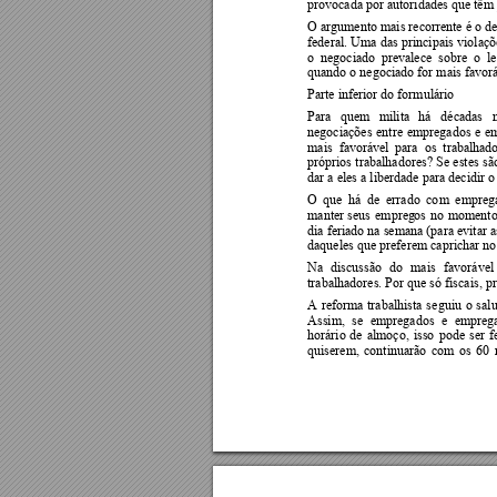
provocada por autoridades que têm 
O argumento mais recorrente 
é o d
federal. Uma 
das prin
cipais viol
açõ
o  negociado 
prevalece  sobre  o  l
quando o negociado for mais favorá
Parte inferior do formulário 
Para 
quem 
milita 
há 
décadas 
negociações 
entre 
empregados 
e 
em
mais  favorável 
p
ara  os  traba
lhad
próprios 
trabalhadores? 
Se 
estes 
sã
dar a eles a liberdade para decidir 
O 
que  há 
de 
errado 
co
m 
emprega
manter 
seus
empreg
os 
no 
momento
dia f
eriado na semana (para evitar 
daqueles que preferem caprichar n
Na 
discussão 
do 
mais 
favorável
trabalhadores. Por que só fiscais, 
A 
reforma 
trabalhista 
s
eguiu 
o 
salu
Assim, 
se 
empregados 
e 
emprega
horário 
de 
almoço, 
isso 
pode 
ser 
f
quiserem, 
continuarão 
com 
os 
60 