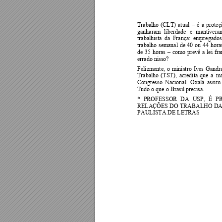
Trabalho 
(C
LT) 
atual 
é 
a 
proteç
–
ganharam 
liberdade 
e 
mantivera
trabalhista 
da 
França: 
empregados
trabalho 
semanal 
de 
40 
ou 
44 
horas
de 
35 
horas 
como 
prevê 
a 
lei 
fr
a
–
errado nisso? 
Felizmente, 
o 
minist
ro 
Ives 
Gandr
Trabalho 
(TST
), 
acredita 
que 
a 
ma
Congresso 
Nacional. 
Oxalá 
assim
Tudo o que o Brasil precisa. 
* 
PROFESSOR 
DA 
USP, 
É 
P
RELAÇÕES DO 
TRABALHO 
DA
PAULISTA DE LETRAS 