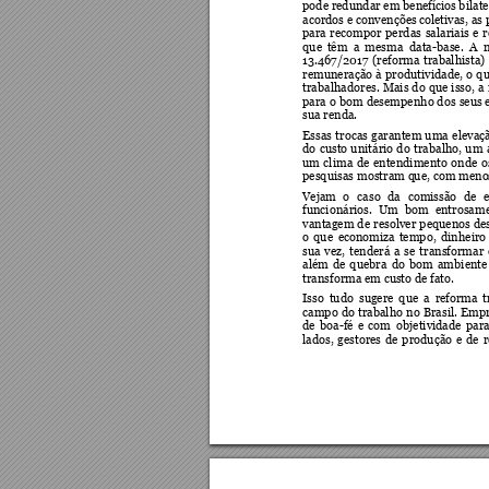
pode redundar em benefícios
 bilat
acordos e convenções col
etivas, as
para 
recompor 
perd
as 
salariais 
e 
r
que 
têm  a 
mesma  data-base.  A  
13.467/2017 
(reforma 
trabalhista) 
remuneração 
à 
produtividade, 
o 
qu
trabalhadores. 
Mais 
do 
que 
isso, 
a 
para 
o 
bom 
desempenho dos 
seus 
sua renda. 
Essas 
trocas 
garantem 
uma 
elevaç
do 
custo 
unitário 
do
tr
abal
ho, 
um 
um 
clima 
de 
entendimento 
onde 
o
pesquisas mostram q
ue, com men
Vejam 
o 
caso 
da 
comi
ssão 
de 
funcionários. 
Um 
b
om 
entrosame
vantagem 
de 
resolver 
pequenos 
de
o 
que 
econ
omiza 
tempo, 
dinheiro
sua 
vez, 
tenderá 
a 
se 
transformar 
além 
de 
quebra 
do 
bom 
ambiente
transforma em cu
sto de fa
to. 
Isso 
tudo 
sugere 
que 
a 
reforma 
t
campo 
do 
trabalho 
no 
Brasil. 
Emp
de 
boa-
fé 
e 
com 
objetivi
dade 
para
lados, 
gestores 
de 
produção 
e 
de 
r