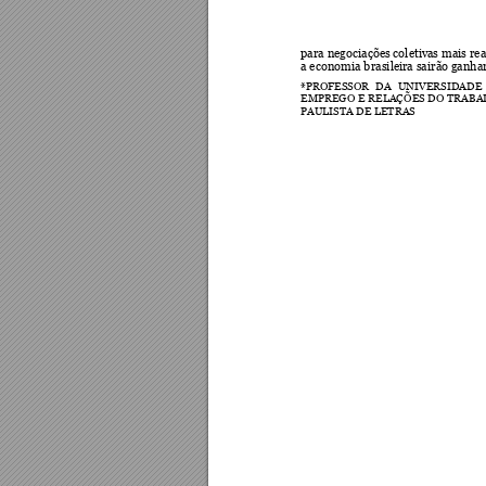
para negociações coletiv
as mais rea
a economia brasile
ira sairão ganh
*PROFESSOR 
DA 
UNIVERSIDAD
E 
EMPREGO 
E 
RELAÇÕ
ES 
DO 
TRABA
PAULISTA DE LETRAS