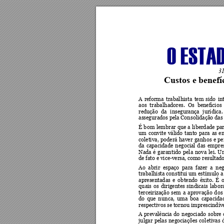
O ESTAD
31
Custos e benefí
A 
reforma 
trabalhista 
tem 
sido 
in
aos 
trabalha
dores. 
Os 
ben
efícios 
redução 
da 
insegurança 
jurídica.
assegurados pel
a Consolidaçã
o das
É 
bom 
lembrar 
que 
a 
lib
erdade 
par
um 
con
vite 
vál
ido 
tan
to 
p
ara 
a
s 
e
coletiva, 
poderá 
haver 
ganhos 
e 
pe
da 
capacidade 
negocial 
das 
empres
Nada 
é 
garantido 
pela 
nova 
lei. 
U
de fato e vice-versa, c
omo resulta
do
Ao  abrir  espaço  para  fazer  a  neg
trabalhista consti
tui um estímulo a
apresentadas 
e 
obtendo 
êxito. 
É 
quais 
o
s 
dirigentes 
sindicais 
labor
terceirização 
sem 
a 
aprovação 
dos
do 
que 
nunca, 
uma 
boa 
capacida
respectivos se t
ornou impres
cindíve
A 
prevalência 
do 
negociado 
sobre 
julgar 
pelas 
negociações 
coletivas 