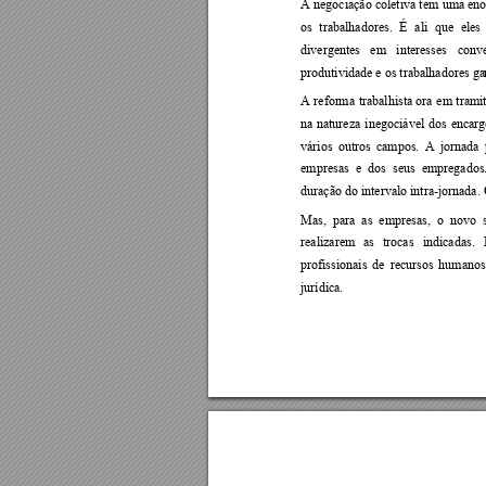
A ne
gociação coletiva 
te
m 
uma en
os 
trabalhadores. 
É 
ali 
que 
eles 
divergentes 
em 
interesses 
conve
produtividade e os trabalhadores ga
A 
refor
ma 
trabalhista 
ora 
em 
trami
na 
natureza 
inegociável 
dos 
encarg
vários 
outros 
campos. 
A 
jornada 
empresas  e  dos  s
eus  empregados
duração do intervalo intra-jornada
Mas,  para  as  empresas,  o  novo  
realizarem 
as 
trocas 
indicadas. 
profissionais 
de 
recursos 
humanos
jurídica.  