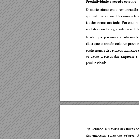
Produtividade e acordo coletivo  
O 
ajuste 
ótimo 
entre 
remuneração 
que 
vale 
para 
uma 
determinada 
tec
te
cidos 
como 
um 
todo. 
Por 
essa 
ra
realista quando negociada no âmbit
É 
isto 
que 
preconiza 
a 
reforma 
t
dizer 
que 
o 
acordo 
coletivo 
prevale
profissionais de recursos humanos e
os 
dados 
precisos 
das 
empresas 
e 
produtividade.  
Na 
verdade, 
a 
maioria 
das 
trocas 
so
das 
empresas 
e 
não 
dos 
setores.
S