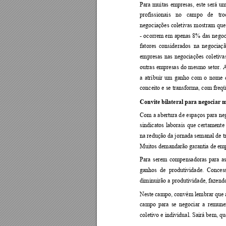
Para 
muitas 
empresas, 
este 
será 
um
profissionais 
no 
campo 
de 
tro
negociações 
coletivas 
mostram 
que
- 
ocorrem 
em 
apenas 
8% 
das 
negoc
fatores 
considerados  na 
negociação
empresas 
nas 
negociações 
coletiva
outras 
empresas 
do 
mesmo 
setor. 
A
a 
atribuir 
um 
ganho 
com 
o 
nome 
conceito e se transforma, com freqü
Convite bilateral para negociar m
Com 
a 
abertura d
e 
espaç
os 
para 
ne
sindicatos 
laborais 
que 
c
ertamente
na redução da jornada se
manal de t
Muitos demandarão garantia de em
Para 
serem 
compensadoras 
para 
a
ganhos  de 
produtividade.  C
onces
diminuirão a produtividade, fazend
Nest
e 
campo, 
convém lembrar que 
campo 
pa
ra 
se 
n
egociar 
a 
remune
coletivo e individual. Sairá bem, q