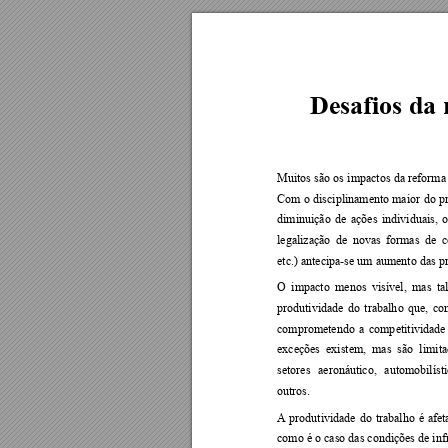
Desafios da 
Muitos 
são os 
impactos 
da re
forma 
Com 
o 
disciplinamento maior 
do 
p
diminuição 
de 
ações 
individuais, 
o
legalização 
de 
novas 
formas  de 
c
etc.) antecipa-se um aumento das pr
O 
impacto 
menos 
visível, 
mas 
ta
produtividade 
do 
trabalh
o 
que, 
co
comprometendo 
a 
comp
etitividade
exceções  existem,  mas  são  li
mita
setores 
aeronáutico, 
automobilísti
outros.   
A 
produtividade 
do 
traba
lho 
é 
afet
como é o 
caso das condições de infr