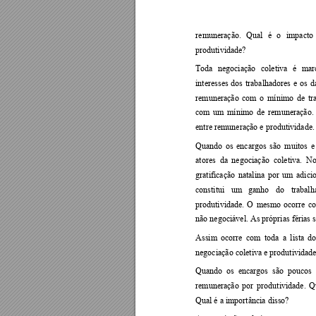
remuneração. 
Qual 
é 
o
impacto 
produtividade?  
Toda 
negociação 
coletiva 
é 
mar
interesses 
dos 
tr
abalhadores 
e 
os 
d
remuneração 
com 
o 
mínimo 
de 
tr
com 
um 
mínim
o 
de 
remuneração. 
entre remuneração e produtividade. 
Quando 
os 
encargos 
são 
muitos 
e
atores  da
  negociação  coletiva.  No
gratificação 
natalina 
por 
um 
adici
constitui 
um 
ga
nho 
do 
trabalh
produtividade. 
O 
mesmo 
ocorre 
c
não negociável. As próprias férias s
Assim 
ocorre 
com 
toda
a 
lista 
do
negociação coletiva e produtividade
Quando  os  e
ncargos  são  poucos  
remuneração 
por 
produtividade. 
Q
Qual é a importância disso?  