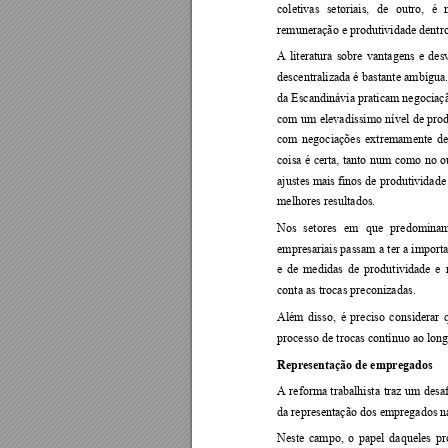
coletivas 
setoriais, 
de 
outro, 
é 
remuneração e produtividade dentr
A 
literatura 
sobre 
vantagens 
e 
des
descentralizada é 
bastante 
ambígua.
da Escandinávia praticam negociação
com 
um 
elevadíssimo 
nível 
de 
prod
com 
negociações 
extremamente 
de
coisa 
é 
ce
rta, 
tanto 
num 
como 
no 
o
ajustes mais finos 
de produtividade
melhores resultados. 
Nos 
setores 
em 
que 
p
redomina
empresariais passam 
a 
ter 
a im
porta
e 
de 
medidas 
de 
produtividade 
e 
conta as trocas preconizadas.   
Além 
disso, 
é 
preciso 
c
onsiderar 
processo de trocas contínuo ao long
Representação de empregados   
A 
reforma 
trabalhista 
traz 
um 
desaf
da representação dos empregados na
Neste 
campo, 
o 
papel 
d
aqueles 
pr