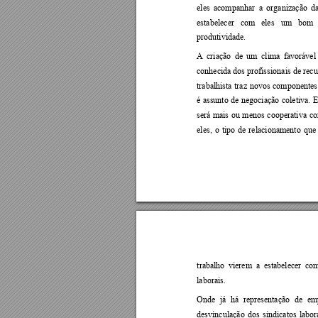
eles 
acompanhar 
a 
organização 
d
estabelecer 
com 
eles 
um 
bom 
produtividade.  
A 
criação 
de 
um 
clima 
favorável
conhecida dos profissi
onais de 
rec
trabalhista 
traz 
novos 
componentes
é 
assunto 
de 
negociação 
coletiva. 
E
será 
mais 
ou 
menos 
cooperativa 
co
eles, 
o 
tipo 
de 
relacionamento 
que
trabalho 
vierem  a 
estabelecer 
com
laborais.  
Onde 
já 
há 
represe
ntação 
de 
em
desvinculação 
dos 
sindicatos 
labor