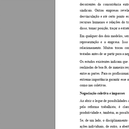
decorrentes 
da 
concorrência 
entr
sindicais. 
Outras 
empresas 
revel
desvinculação 
e 
até 
certo 
ponto 
es
recursos 
humanos 
e 
relações 
do 
tr
disso, tomar posição, traçar a estra
Em 
qualquer 
dos 
dois 
modelos, 
ser
representação 
e 
a 
empr
esa. 
Isso 
relacionamento.  Muitas  trocas  co
testadas antes de se partir para a
 ne
Os 
estudos 
exist
entes 
indi
cam 
que 
realizadas de boa fé, de 
maneira res
entre as 
partes. 
Para os 
profissionai
extrema importância 
garantir 
esse 
como nas coletiv
as
.  
Negociação coletiva e impasses 
Ao 
abrir 
o 
leque 
de 
possibilidades 
pela 
reforma 
trabalhista, 
é 
cl
aro
produtividade e, também, as possibi
Se, 
de 
um 
lado, 
o 
discipl
inamento 
ações 
individuais, 
de 
outro, 
a 
abert