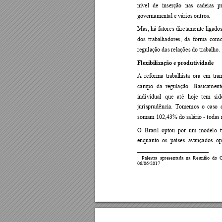
nível 
de 
inserção 
nas 
cade
ias 
p
governamental e vários outros.  
Mas, 
há 
fatores 
diretamente 
liga
dos
dos 
trabalhadores, 
da 
fo
rma 
como
regulação das relações do trabalho. 
Flexibilização e produtividade 
A 
reforma 
tra
balhista 
ora 
em 
tra
campo 
da 
regulação. 
B
asicamente
individual 
que 
até 
hoje 
tem 
sid
jurisprudência. 
Tomemos 
o 
caso 
somam 102,43% do salário - todas rí
O  Bra
sil  optou  por 
um  modelo  t
enquanto 
os 
países 
avançados 
op
1
  Palestra  apresentada 
na 
Reunião 
do  
06/06/2017 