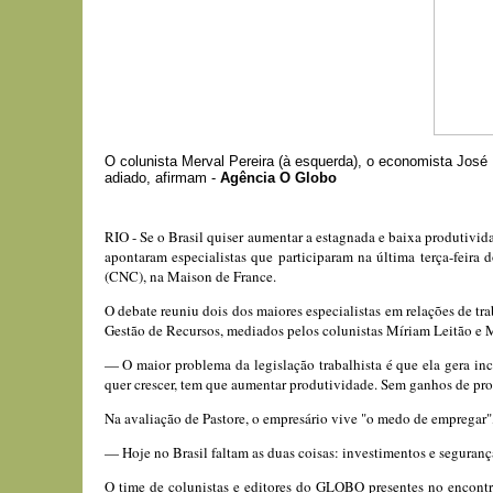
O colunista Merval Pereira (à esquerda), o economista José 
adiado, afirmam -
Agência O Globo
RIO - Se o Brasil quiser aumentar a estagnada e baixa produtivid
apontaram especialistas que participaram na última terça-feir
(CNC), na Maison de France.
O debate reuniu dois dos maiores especialistas em relações de t
Gestão de Recursos, mediados pelos colunistas Míriam Leitão e M
— O maior problema da legislação trabalhista é que ela gera inc
quer crescer, tem que aumentar produtividade. Sem ganhos de pr
Na avaliação de Pastore, o empresário vive "o medo de empregar", 
— Hoje no Brasil faltam as duas coisas: investimentos e seguranç
O time de colunistas e editores do GLOBO presentes no encontr