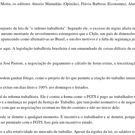
tta, os editores Aluízio Maranhão (Opinião), Flávia Barbosa (Economia), Alan 
junto de leis de "o inferno trabalhista". Segundo ele, o excesso de regras afasta 
o mesmo montante de investimentos estrangeiros que o Chile, um país de dimensõ
aparecendo como alternativas ao Brasil, e um dos motivos é a falta de segurança jur
e aqui. A legislação trabalhista brasileira é um emaranhado de coisas difíceis de e
José Pastore, a negociação do pagamento e cálculo de horas extras, a terceirização
odem ganhar fôlego, como o projeto de lei que permite a criação do trabalho inter
 extras em dias úteis e 100% aos domingos e feriados.
da reforma trabalhista. Ele é contra a forma como o FGTS é pago ao trabalhador
é a mudança no papel da Justiça do Trabalho, que tem poder normativo e de negocia
z com que as negociações ocorram no fim do contrato e não no início dele:
e se demitir a qualquer momento. E incentiva o trabalhador a se demitir, porque
 ser premiado com o FGTS. Isso gera um incentivo errado.
a alta rotatividade no mercado de trabalho. Apesar da rigidez da lei, os salários o