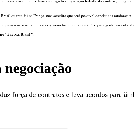
os ou mais e muito disso está ligado à legislação trabalhista confusa, que gera i
 Brasil quanto foi na França, mas acredita que será possível concluir as mudanças:
 passeatas, mas no fim conseguiram fazer (a reforma). É o que a gente vai enfrenta
ie "E agora, Brasil?".
a negociação
duz força de contratos e leva acordos para âmb