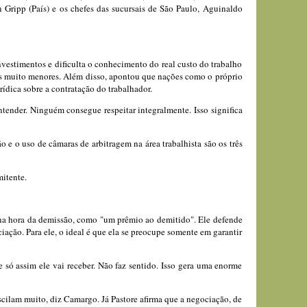
Gripp (País) e os chefes das sucursais de São Paulo, Aguinaldo
investimentos e dificulta o conhecimento do real custo do trabalho
es muito menores. Além disso, apontou que nações como o próprio
ídica sobre a contratação do trabalhador.
ntender. Ninguém consegue respeitar integralmente. Isso significa
 e o uso de câmaras de arbitragem na área trabalhista são os três
mitente.
 na hora da demissão, como "um prêmio ao demitido". Ele defende
ção. Para ele, o ideal é que ela se preocupe somente em garantir
 só assim ele vai receber. Não faz sentido. Isso gera uma enorme
scilam muito, diz Camargo. Já Pastore afirma que a negociação, de