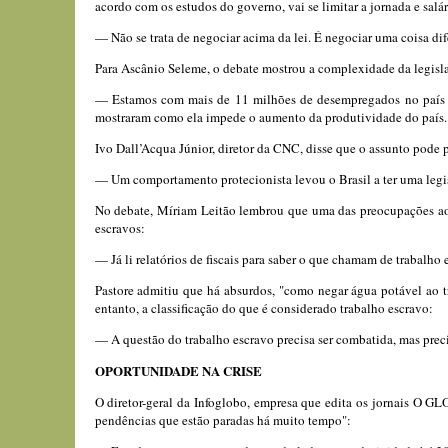
acordo com os estudos do governo, vai se limitar a jornada e salár
— Não se trata de negociar acima da lei. É negociar uma coisa dife
Para Ascânio Seleme, o debate mostrou a complexidade da legislaç
— Estamos com mais de 11 milhões de desempregados no país e 
mostraram como ela impede o aumento da produtividade do país.
Ivo Dall’Acqua Júnior, diretor da CNC, disse que o assunto pode 
— Um comportamento protecionista levou o Brasil a ter uma legisla
No debate, Míriam Leitão lembrou que uma das preocupações ao 
escravos:
— Já li relatórios de fiscais para saber o que chamam de trabalho
Pastore admitiu que há absurdos, "como negar água potável ao tr
entanto, a classificação do que é considerado trabalho escravo:
— A questão do trabalho escravo precisa ser combatida, mas preci
OPORTUNIDADE NA CRISE
O diretor-geral da Infoglobo, empresa que edita os jornais O GL
pendências que estão paradas há muito tempo":