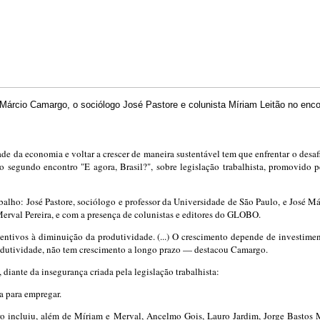
Márcio Camargo, o sociólogo José Pastore e colunista Míriam Leitão no encont
ade da economia e voltar a crescer de maneira sustentável tem que enfrentar o des
a do segundo encontro "E agora, Brasil?", sobre legislação trabalhista, promo
rabalho: José Pastore, sociólogo e professor da Universidade de São Paulo, e José
erval Pereira, e com a presença de colunistas e editores do GLOBO.
entivos à diminuição da produtividade. (...) O crescimento depende de investimen
odutividade, não tem crescimento a longo prazo — destacou Camargo.
diante da insegurança criada pela legislação trabalhista:
a para empregar.
o incluiu, além de Míriam e Merval, Ancelmo Gois, Lauro Jardim, Jorge Bastos Mo