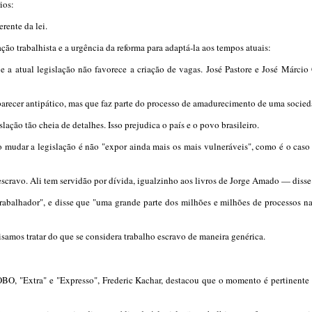
ios:
rente da lei.
ão trabalhista e a urgência da reforma para adaptá-la aos tempos atuais:
a atual legislação não favorece a criação de vagas. José Pastore e José Márcio
parecer antipático, mas que faz parte do processo de amadurecimento de uma socieda
ção tão cheia de detalhes. Isso prejudica o país e o povo brasileiro.
mudar a legislação é não "expor ainda mais os mais vulneráveis", como é o caso 
 escravo. Ali tem servidão por dívida, igualzinho aos livros de Jorge Amado — disse 
abalhador", e disse que "uma grande parte dos milhões e milhões de processos na J
samos tratar do que se considera trabalho escravo de maneira genérica.
OBO, "Extra" e "Expresso", Frederic Kachar, destacou que o momento é pertinente 