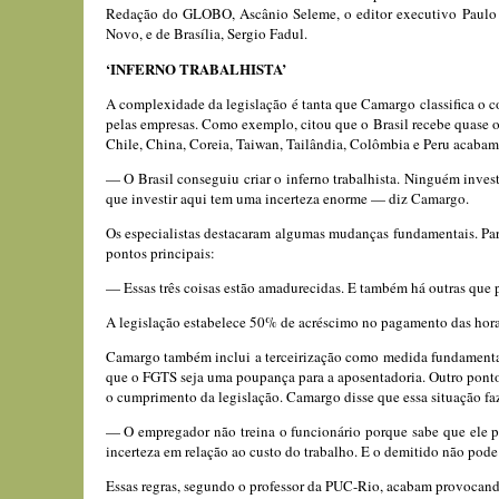
Redação do GLOBO, Ascânio Seleme, o editor executivo Paulo Mo
Novo, e de Brasília, Sergio Fadul.
‘INFERNO TRABALHISTA’
A complexidade da legislação é tanta que Camargo classifica o con
pelas empresas. Como exemplo, citou que o Brasil recebe quase 
Chile, China, Coreia, Taiwan, Tailândia, Colômbia e Peru acabam 
— O Brasil conseguiu criar o inferno trabalhista. Ninguém invest
que investir aqui tem uma incerteza enorme — diz Camargo.
Os especialistas destacaram algumas mudanças fundamentais. Para 
pontos principais:
— Essas três coisas estão amadurecidas. E também há outras que p
A legislação estabelece 50% de acréscimo no pagamento das horas
Camargo também inclui a terceirização como medida fundamental 
que o FGTS seja uma poupança para a aposentadoria. Outro ponto 
o cumprimento da legislação. Camargo disse que essa situação fa
— O empregador não treina o funcionário porque sabe que ele pod
incerteza em relação ao custo do trabalho. E o demitido não pode
Essas regras, segundo o professor da PUC-Rio, acabam provocando 