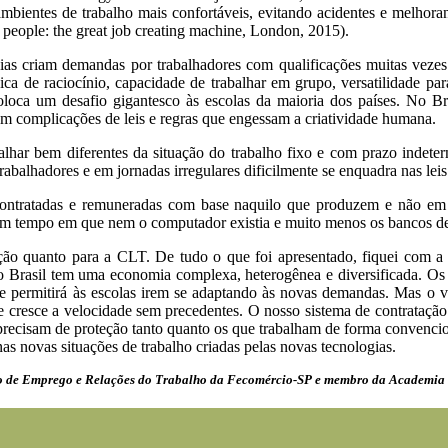
bientes de trabalho mais confortáveis, evitando acidentes e melhoran
 people: the great job creating machine, London, 2015).
ias criam demandas por trabalhadores com qualificações muitas vezes
gica de raciocínio, capacidade de trabalhar em grupo, versatilidade p
oloca um desafio gigantesco às escolas da maioria dos países. No Br
m complicações de leis e regras que engessam a criatividade humana.
alhar bem diferentes da situação do trabalho fixo e com prazo indeter
trabalhadores e em jornadas irregulares dificilmente se enquadra nas lei
 contratadas e remuneradas com base naquilo que produzem e não em 
m tempo em que nem o computador existia e muito menos os bancos de big
ão quanto para a CLT. De tudo o que foi apresentado, fiquei com a
e o Brasil tem uma economia complexa, heterogênea e diversificada. O
ue permitirá às escolas irem se adaptando às novas demandas. Mas o 
e cresce a velocidade sem precedentes. O nosso sistema de contrataçã
precisam de proteção tanto quanto os que trabalham de forma convencion
s novas situações de trabalho criadas pelas novas tecnologias.
ho de Emprego e Relações do Trabalho da Fecomércio-SP e membro da Academia P