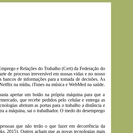
 Emprego e Relações do Trabalho (Cert) da Federação do
rte de processo irreversível em nossas vidas e no nosso
os bancos de informações para a tomada de decisões. As
, Netflix na mídia, iTunes na música e WebMed na saúde.
basta apertar um botão na própria máquina para que a
ercado, que recebe pedidos pelo celular e entrega as
ologias abriram as portas para o trabalho a distância e
entra a máquina, sai o trabalhador. O medo do desemprego
 pessoas que não terão o que fazer em decorrência da
oks, 2015). Outros acham que as novas tecnologias mais