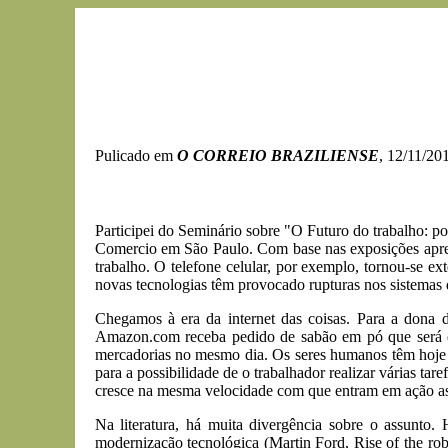
Pulicado em
O CORREIO BRAZILIENSE
, 12/11/20
Participei do Seminário sobre "O Futuro do trabalho: 
Comercio em São Paulo. Com base nas exposições apresen
trabalho. O telefone celular, por exemplo, tornou-se 
novas tecnologias têm provocado rupturas nos sistemas 
Chegamos à era da internet das coisas. Para a dona 
Amazon.com receba pedido de sabão em pó que será en
mercadorias no mesmo dia. Os seres humanos têm hoje en
para a possibilidade de o trabalhador realizar várias t
cresce na mesma velocidade com que entram em ação as
Na literatura, há muita divergência sobre o assunto
modernização tecnológica (Martin Ford, Rise of the ro