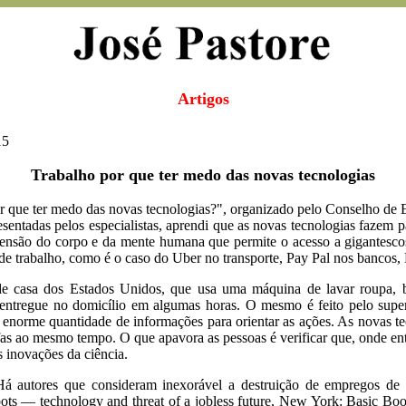
Artigos
15
Trabalho por que ter medo das novas tecnologias
por que ter medo das novas tecnologias?", organizado pelo Conselho de
tadas pelos especialistas, aprendi que as novas tecnologias fazem pa
extensão do corpo e da mente humana que permite o acesso a gigantesc
de trabalho, como é o caso do Uber no transporte, Pay Pal nos bancos
de casa dos Estados Unidos, que usa uma máquina de lavar roupa, 
tregue no domicílio em algumas horas. O mesmo é feito pelo superm
orme quantidade de informações para orientar as ações. As novas tecn
arefas ao mesmo tempo. O que apavora as pessoas é verificar que, onde 
 inovações da ciência.
. Há autores que consideram inexorável a destruição de empregos de
bots — technology and threat of a jobless future, New York: Basic Bo