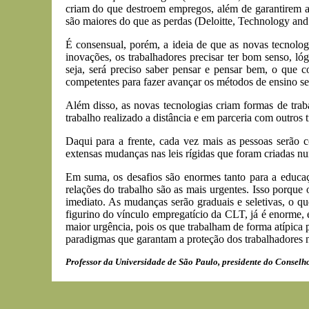
criam do que destroem empregos, além de garantirem am
são maiores do que as perdas (Deloitte, Technology and
É consensual, porém, a ideia de que as novas tecnolog
inovações, os trabalhadores precisar ter bom senso, ló
seja, será preciso saber pensar e pensar bem, o que c
competentes para fazer avançar os métodos de ensino se
Além disso, as novas tecnologias criam formas de trab
trabalho realizado a distância e em parceria com outros 
Daqui para a frente, cada vez mais as pessoas serão
extensas mudanças nas leis rígidas que foram criadas nu
Em suma, os desafios são enormes tanto para a educaç
relações do trabalho são as mais urgentes. Isso porqu
imediato. As mudanças serão graduais e seletivas, o q
figurino do vínculo empregatício da CLT, já é enorme, 
maior urgência, pois os que trabalham de forma atípica 
paradigmas que garantam a proteção dos trabalhadores na
Professor da Universidade de São Paulo, presidente do Consel