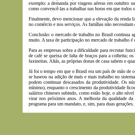
exemplo: a demanda por viagens aéreas em outubro subi
como convencê-las a trabalhar nas horas em que todos s
Finalmente, devo mencionar que a elevação da renda fa
no comércio e nos serviços. As famílias não necessitam
Conclusão: o mercado de trabalho no Brasil continua a
muito. A taxa de participação no mercado de trabalho é
Para as empresas sobra a dificuldade para recrutar func
de café se queixa de falta de braços para a colheita; 
faxineiras. Aliás, as próprias donas de casa sabem o qu
Já foi o tempo em que o Brasil era um país de mão de ob
se baseou na adição de mais e mais trabalho no sistema 
podem continuar descasados da produtividade. Os núm
mínimo), enquanto o crescimento da produtividade fic
salários chineses subindo, como estão hoje, o alto níve
virar nos próximos anos. A melhoria da qualidade da 
programa para um mandato, e, sim, para duas gerações.