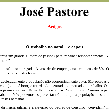
Artigos
O trabalho no natal... e depois
trata um grande número de pessoas para trabalhar temporariamente. Nes
nômeno?
nte está desempregada. A taxa de desemprego está em torno de 5%. Ou 
r as lojas nestas festas.
aceleradamente a população não economicamente ativa. São pessoas qu
scola (o que é bom) e retardando a entrada no mercado de trabalho. O
 programas sociais - Bolsa Família e outros. Nos últimos 12 meses, a p
trabalho. Não podemos esquecer também de que a população brasileira 
festas natalinas.
o da massa salarial e a elevação do padrão de consumo "convidam" mui