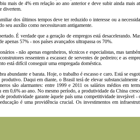
u mais de 4% em relação ao ano anterior e deve subir ainda mais até 
e divertem.
miliar dos últimos tempos deve ter reduzido o interesse ou a necessi
 do seu auxílio como necessitavam antigamente.
pertado. É verdade que a geração de empregos está desacelerando. Mas 
 de apenas 57% - nos países avançados ultrapassa os 70%.
ionários - não apenas engenheiros, técnicos e especialistas, mas també
os construtores ressentem a escassez de serventes de pedreiro; e as em
anto está difícil conseguir uma empregada doméstica.
ra abundante e barata. Hoje, o trabalho é escasso e caro. Está se esg
produtivo. Daqui em diante, o Brasil terá de elevar substancialmente a
eros são alarmantes: entre 1999 e 2011 os salários médios em term
ou em 0,6% ao ano. No mesmo período, a produtividade da China cres
l de produtividade garante àquele país uma competitividade invejável - 
educação é uma providência crucial. Os investimentos em infraestrut