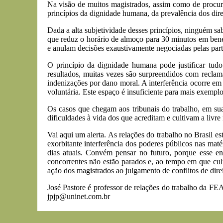
Na visão de muitos magistrados, assim como de procura
princípios da dignidade humana, da prevalência dos dire
Dada a alta subjetividade desses princípios, ninguém s
que reduz o horário de almoço para 30 minutos em bene
e anulam decisões exaustivamente negociadas pelas parte
O princípio da dignidade humana pode justificar tud
resultados, muitas vezes são surpreendidos com reclam
indenizações por dano moral. A interferência ocorre em
voluntária. Este espaço é insuficiente para mais exemplo
Os casos que chegam aos tribunais do trabalho, em su
dificuldades à vida dos que acreditam e cultivam a livre
Vai aqui um alerta. As relações do trabalho no Brasil es
exorbitante interferência dos poderes públicos nas matér
dias atuais. Convém pensar no futuro, porque esse en
concorrentes não estão parados e, ao tempo em que cul
ação dos magistrados ao julgamento de conflitos de direi
José Pastore é professor de relações do trabalho da 
jpjp@uninet.com.br