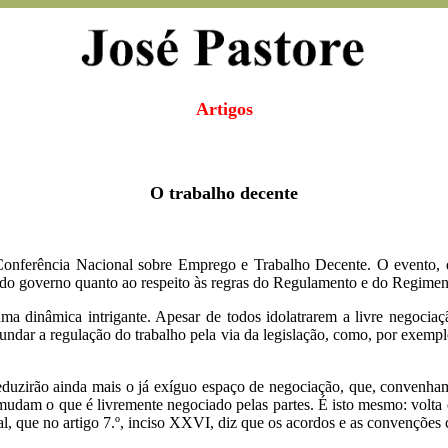
Artigos
O trabalho decente
 Conferência Nacional sobre Emprego e Trabalho Decente. O evento, de
do governo quanto ao respeito às regras do Regulamento e do Regiment
ma dinâmica intrigante. Apesar de todos idolatrarem a livre negocia
ndar a regulação do trabalho pela via da legislação, como, por exempl
, reduzirão ainda mais o já exíguo espaço de negociação, que, convenh
mudam o que é livremente negociado pelas partes. É isto mesmo: volta e
l, que no artigo 7.º, inciso XXVI, diz que os acordos e as convenções c