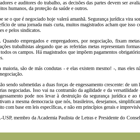
dores e auditores do trabalho, as decisões das partes devem ser avali
itos humanos, da proteção da saúde e outros.
abe se o que é negociado hoje valerá amanhã. Segurança jurídica vira 
fício de uma jornada mais curta, muitos magistrados acham que isso co
s e pelos sindicatos.
o. Quando empregados e empregadores, por negociação, fixam metas d
ações trabalhistas alegando que as referidas metas representam forma
 todos os campos. Há magistrados que impõem pagamentos obrigatórios a
s.
a maioria, são de más condutas - e elas existem mesmo! -, mas eles
 negociação.
tão sendo submetidas a duas forças de engessamento crescente: de um lado
ias negociadas. Isso vai na contramão da agilidade e da versatilidade 
gessamento pode nos levar à destruição da segurança jurídica e ao 
tivam a mesma democracia que nós, brasileiros, desejamos, simplificam
to com base em leis específicas, e não em princípios gerais e imprevisív
FEA-USP, membro da Academia Paulista de Letras e Presidente do Cons