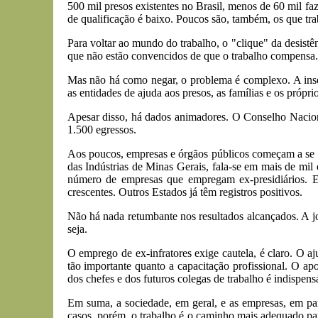
500 mil presos existentes no Brasil, menos de 60 mil f
de qualificação é baixo. Poucos são, também, os que tra
Para voltar ao mundo do trabalho, o "clique" da desist
que não estão convencidos de que o trabalho compensa. P
Mas não há como negar, o problema é complexo. A inse
as entidades de ajuda aos presos, as famílias e os próprio
Apesar disso, há dados animadores. O Conselho Naciona
1.500 egressos.
Aos poucos, empresas e órgãos públicos começam a se ab
das Indústrias de Minas Gerais, fala-se em mais de mil 
número de empresas que empregam ex-presidiários. E
crescentes. Outros Estados já têm registros positivos.
Não há nada retumbante nos resultados alcançados. A jo
seja.
O emprego de ex-infratores exige cautela, é claro. O aj
tão importante quanto a capacitação profissional. O ap
dos chefes e dos futuros colegas de trabalho é indispens
Em suma, a sociedade, em geral, e as empresas, em par
casos, porém, o trabalho é o caminho mais adequado para