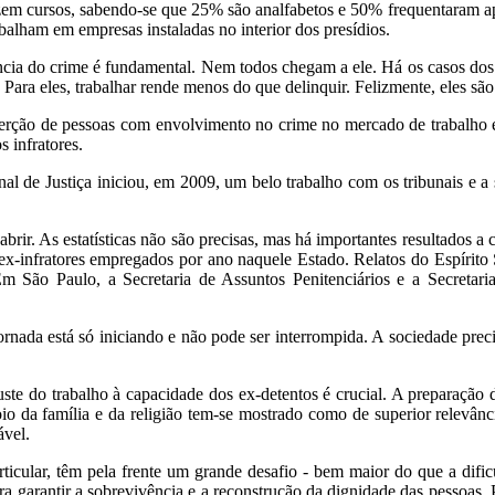
azem cursos, sabendo-se que 25% são analfabetos e 50% frequentaram ap
balham em empresas instaladas no interior dos presídios.
ência do crime é fundamental. Nem todos chegam a ele. Há os casos dos
ara eles, trabalhar rende menos do que delinquir. Felizmente, eles são
rção de pessoas com envolvimento no crime no mercado de trabalho e
s infratores.
l de Justiça iniciou, em 2009, um belo trabalho com os tribunais e a 
rir. As estatísticas não são precisas, mas há importantes resultados a
ex-infratores empregados por ano naquele Estado. Relatos do Espírito 
m São Paulo, a Secretaria de Assuntos Penitenciários e a Secretar
rnada está só iniciando e não pode ser interrompida. A sociedade pre
uste do trabalho à capacidade dos ex-detentos é crucial. A preparação
oio da família e da religião tem-se mostrado como de superior relevânc
ável.
ticular, têm pela frente um grande desafio - bem maior do que a dific
 garantir a sobrevivência e a reconstrução da dignidade das pessoas. 