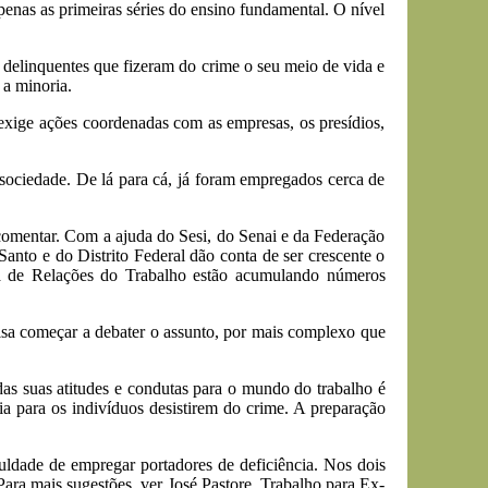
enas as primeiras séries do ensino fundamental. O nível
 delinquentes que fizeram do crime o seu meio de vida e
 a minoria.
xige ações coordenadas com as empresas, os presídios,
sociedade. De lá para cá, já foram empregados cerca de
 comentar. Com a ajuda do Sesi, do Senai e da Federação
Santo e do Distrito Federal dão conta de ser crescente o
ia de Relações do Trabalho estão acumulando números
cisa começar a debater o assunto, por mais complexo que
 das suas atitudes e condutas para o mundo do trabalho é
ia para os indivíduos desistirem do crime. A preparação
uldade de empregar portadores de deficiência. Nos dois
Para mais sugestões, ver José Pastore, Trabalho para Ex-