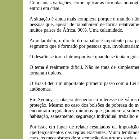
Com tantas variações, como aplicar as fórmulas homogêne
entrou em crise.
A situação é ainda mais complexa porque o mundo não é
pessoas que, apesar de trabalharem de forma relativam
muitos países da África, 90%. Uma calamidade.
Aqui também, o direito do trabalho é impotente para p
segmento que é formado por pessoas que, involuntariamen
O desafio se torna intransponível quando se tenta regul
O tema é realmente difícil. Não se trata de simplesme
tornaram típicos.
O Brasil deu um importante primeiro passo com a Lei d
autônomas.
Em Sydney, a citação despertou o interesse de vários 
proteção. Mesmo no caso dos bolsões de pobreza do merc
encontram reguladores mínimos que garantem a sobrev
habitação, saneamento, segurança individual, trabalho 
Por isso, em lugar de relatar resultados da imposiç
aperfeiçoamentos das regras existentes. Muito lembra
caos, os mecanismos de sustentação dos grupos sociais.