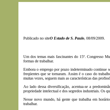
Publicado no site
O Estado de S. Paulo
, 08/09/2009.
Um dos temas mais fascinantes do 15º. Congresso Mun
formas de trabalhar.
Embora o emprego por prazo indeterminado continue sen
freqüentes que se tornaram. Assim é o caso do trabalho 
muitas vezes, seguem mais as características das profiss
Ao lado dessa diversificação, acentua-se a predominâ
propriedade intelectual e dos segredos industriais. Os
Nesse novo mundo, há gente que trabalha em horários 
trabalhar.