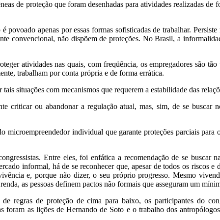
as de proteção que foram desenhadas para atividades realizadas de form
 povoado apenas por essas formas sofisticadas de trabalhar. Persiste
ente convencional, não dispõem de proteções. No Brasil, a informalida
roteger atividades nas quais, com freqüência, os empregadores são t
te, trabalham por conta própria e de forma errática.
ar tais situações com mecanismos que requerem a estabilidade das relaç
nte criticar ou abandonar a regulação atual, mas, sim, de se buscar n
o microempreendedor individual que garante proteções parciais para o
congressistas. Entre eles, foi enfática a recomendação de se buscar 
ado informal, há de se reconhecer que, apesar de todos os riscos e da
ivência e, porque não dizer, o seu próprio progresso. Mesmo viven
e renda, as pessoas definem pactos não formais que asseguram um míni
ão de regras de proteção de cima para baixo, os participantes do c
das foram as lições de Hernando de Soto e o trabalho dos antropólog