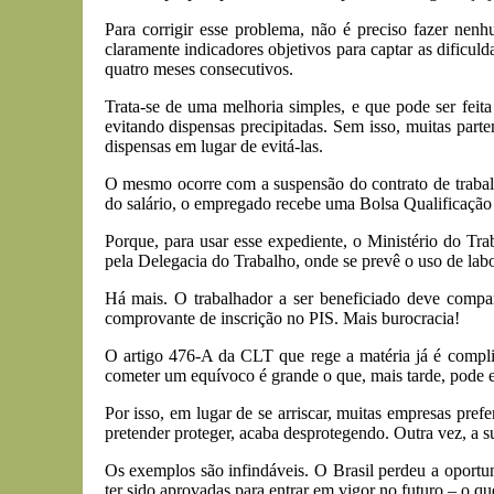
Para corrigir esse problema, não é preciso fazer nen
claramente indicadores objetivos para captar as dificu
quatro meses consecutivos.
Trata-se de uma melhoria simples, e que pode ser fei
evitando dispensas precipitadas. Sem isso, muitas parte
dispensas em lugar de evitá-las.
O mesmo ocorre com a suspensão do contrato de trabal
do salário, o empregado recebe uma Bolsa Qualificação
Porque, para usar esse expediente, o Ministério do T
pela Delegacia do Trabalho, onde se prevê o uso de labo
Há mais. O trabalhador a ser beneficiado deve compar
comprovante de inscrição no PIS. Mais burocracia!
O artigo 476-A da CLT que rege a matéria já é complic
cometer um equívoco é grande o que, mais tarde, pode e
Por isso, em lugar de se arriscar, muitas empresas pref
pretender proteger, acaba desprotegendo. Outra vez, a s
Os exemplos são infindáveis. O Brasil perdeu a oportu
ter sido aprovadas para entrar em vigor no futuro – o q