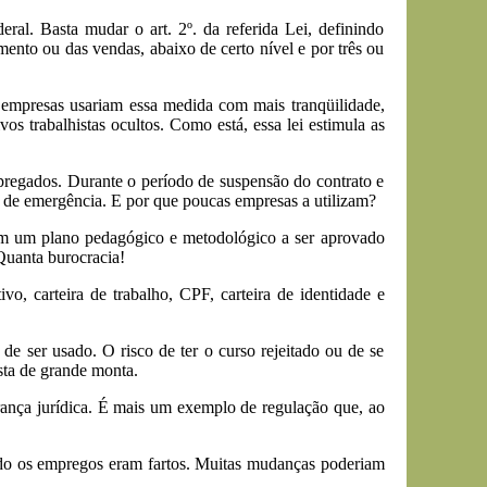
al. Basta mudar o art. 2º. da referida Lei, definindo
ento ou das vendas, abaixo de certo nível e por três ou
 empresas usariam essa medida com mais tranqüilidade,
os trabalhistas ocultos. Como está, essa lei estimula as
regados. Durante o período de suspensão do contrato e
 de emergência. E por que poucas empresas a utilizam?
 em um plano pedagógico e metodológico a ser aprovado
Quanta burocracia!
, carteira de trabalho, CPF, carteira de identidade e
e ser usado. O risco de ter o curso rejeitado ou de se
sta de grande monta.
gurança jurídica. É mais um exemplo de regulação que, ao
ando os empregos eram fartos. Muitas mudanças poderiam