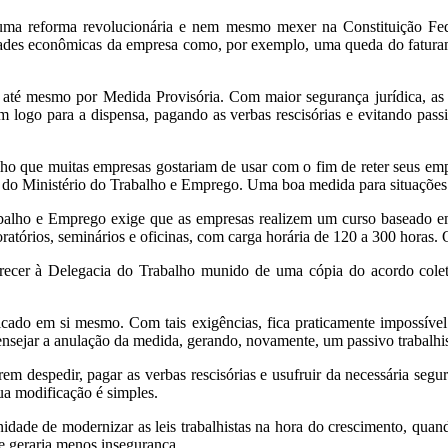
huma reforma revolucionária e nem mesmo mexer na Constituição Feder
ldades econômicas da empresa como, por exemplo, uma queda do faturam
ta até mesmo por Medida Provisória. Com maior segurança jurídica, as
m logo para a dispensa, pagando as verbas rescisórias e evitando passiv
ho que muitas empresas gostariam de usar com o fim de reter seus emp
 do Ministério do Trabalho e Emprego. Uma boa medida para situações
rabalho e Emprego exige que as empresas realizem um curso baseado
ratórios, seminários e oficinas, com carga horária de 120 a 300 horas. 
ecer à Delegacia do Trabalho munido de uma cópia do acordo coletivo
ado em si mesmo. Com tais exigências, fica praticamente impossível d
nsejar a anulação da medida, gerando, novamente, um passivo trabalhi
erem despedir, pagar as verbas rescisórias e usufruir da necessária se
ua modificação é simples.
nidade de modernizar as leis trabalhistas na hora do crescimento, qu
ue geraria menos insegurança.