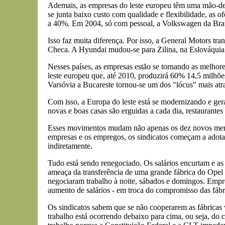
Ademais, as empresas do leste europeu têm uma mão-de-
se junta baixo custo com qualidade e flexibilidade, as 
a 40%. Em 2004, só com pessoal, a Volkswagen da Brat
Isso faz muita diferença. Por isso, a General Motors tr
Checa. A Hyundai mudou-se para Zilina, na Eslováquia.
Nesses países, as empresas estão se tornando as melhore
leste europeu que, até 2010, produzirá 60% 14,5 milhõ
Varsóvia a Bucareste tornou-se um dos "lócus" mais atr
Com isso, a Europa do leste está se modernizando e ge
novas e boas casas são erguidas a cada dia, restaurante
Esses movimentos mudam não apenas os dez novos membr
empresas e os empregos, os sindicatos começam a adotar
indiretamente.
Tudo está sendo renegociado. Os salários encurtam e as
ameaça da transferência de uma grande fábrica do Opel 
negociaram trabalho à noite, sábados e domingos. Empr
aumento de salários - em troca do compromisso das fáb
Os sindicatos sabem que se não cooperarem as fábricas v
trabalho está ocorrendo debaixo para cima, ou seja, do 