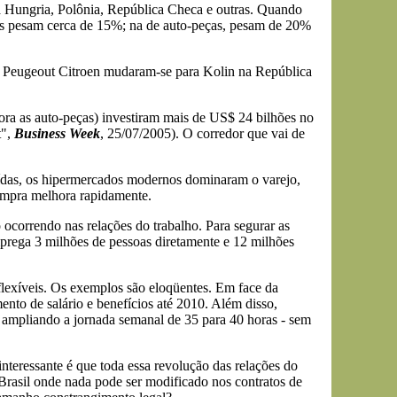
a Hungria, Polônia, República Checa e outras. Quando
cios pesam cerca de 15%; na de auto-peças, pesam de 20%
e a Peugeout Citroen mudaram-se para Kolin na República
fora as auto-peças) investiram mais de US$ 24 bilhões no
t",
Business Week
, 25/07/2005). O corredor que vai de
ídas, os hipermercados modernos dominaram o varejo,
compra melhora rapidamente.
orrendo nas relações do trabalho. Para segurar as
mprega 3 milhões de pessoas diretamente e 12 milhões
flexíveis. Os exemplos são eloqüentes. Em face da
nto de salário e benefícios até 2010. Além disso,
 ampliando a jornada semanal de 35 para 40 horas - sem
nteressante é que toda essa revolução das relações do
 Brasil onde nada pode ser modificado nos contratos de