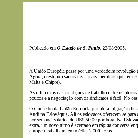
Publicado em
O Estado de S. Paulo
, 23/08/2005.
A União Européia passa por uma verdadeira revolução tr
Agora, o estopim são os dez novos membros que, em 200
Malta e Chipre).
As diferenças nas condições de trabalho entre os blocos 
poucos e a negociação com os sindicatos é fácil. No oest
O Conselho da União Européia proibiu a migração do les
Audi na Eslováquia. Ali os eslovacos oferecem-se para 
por semana, salários de US$ 50.00 por hora. Na Eslováq
extra, um novo turno é acertado em rápida conversa en
europeu trabalham, em média, 2.000 horas.