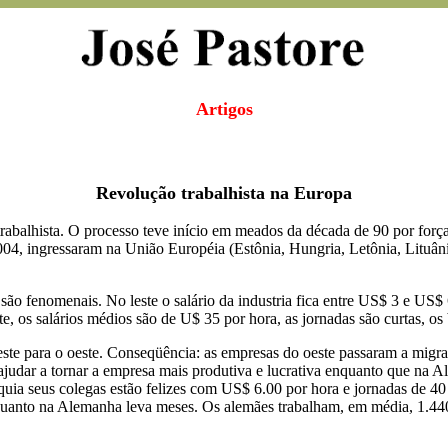
Artigos
Revolução trabalhista na Europa
abalhista. O processo teve início em meados da década de 90 por força
4, ingressaram na União Européia (Estônia, Hungria, Letônia, Lituâni
são fenomenais. No leste o salário da industria fica entre US$ 3 e US$ 
e, os salários médios são de U$ 35 por hora, as jornadas são curtas, os 
te para o oeste. Conseqüência: as empresas do oeste passaram a migra
ajudar a tornar a empresa mais produtiva e lucrativa enquanto que na A
uia seus colegas estão felizes com US$ 6.00 por hora e jornadas de 4
quanto na Alemanha leva meses. Os alemães trabalham, em média, 1.44