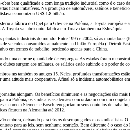
obra bem qualificada e com longa tradição industrial como é o caso d
ofertas ficam imbatíveis. Na produção de automóveis, salários e benefí
islava economizou US$ 1.8 bilhão.
ansferiu a fábrica do Opel para Gliwice na Polônia; a Toyota européia 
 A Toyota vai abrir outra fábrica em Trnava também na Eslováquia.
s plantas industriais do mundo. Entre 1995 e 2004, só as montadoras (
es de veículos consumidos anualmente na União Européia ("Detroit Eas
ativo em termos de trabalho, perdendo apenas para a China.
rando uma enorme quantidade de empregos. As estadas foram reconstru
s e clubes surgem aos milhares, os salários estão subindo e o poder de 
os ms também os antigos 15. Neles, profundas transformações estão oc
 uma atitude mais cooperativa. Afinal só a indústria automobilística e
 jornadas alongam. Os benefícios diminuem e as negociações são mais 
para a Polônia, os sindicalistas alemães concordaram com um congelame
esas como a Siemens e Bosch renegociaram seus contratos de trabalho,
ricas ficarem na Alemanha até 2012.
ão embora, deixando para trás os desempregados e os sindicalistas. O i
contrato para as leis, sem nenhuma restrição. Bem diferente é o caso do