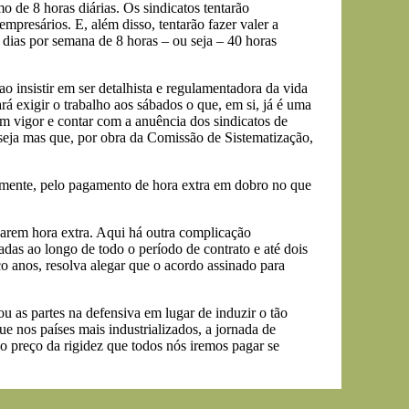
o de 8 horas diárias. Os sindicatos tentarão
mpresários. E, além disso, tentarão fazer valer a
 dias por semana de 8 horas – ou seja – 40 horas
 insistir em ser detalhista e regulamentadora da vida
á exigir o trabalho aos sábados o que, em si, já é uma
em vigor e contar com a anuência dos sindicatos de
seja mas que, por obra da Comissão de Sistematização,
elmente, pelo pagamento de hora extra em dobro no que
arem hora extra. Aqui há outra complicação
adas ao longo de todo o período de contrato e até dois
co anos, resolva alegar que o acordo assinado para
 as partes na defensiva em lugar de induzir o tão
e nos países mais industrializados, a jornada de
 o preço da rigidez que todos nós iremos pagar se