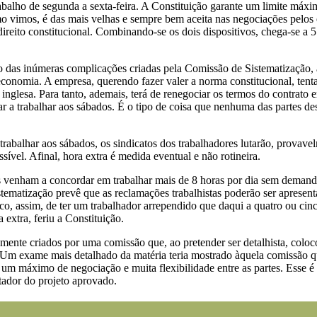
abalho de segunda a sexta-feira. A Constituição garante um limite máxim
mo vimos, é das mais velhas e sempre bem aceita nas negociações pelos e
ireito constitucional. Combinando-se os dois dispositivos, chega-se a 5
das inúmeras complicações criadas pela Comissão de Sistematização, ao
nomia. A empresa, querendo fazer valer a norma constitucional, tentar
inglesa. Para tanto, ademais, terá de renegociar os termos do contrato 
r a trabalhar aos sábados. É o tipo de coisa que nenhuma das partes de
trabalhar aos sábados, os sindicatos dos trabalhadores lutarão, provav
sível. Afinal, hora extra é medida eventual e não rotineira.
 venham a concordar em trabalhar mais de 8 horas por dia sem demand
istematização prevê que as reclamações trabalhistas poderão ser apresent
sco, assim, de ter um trabalhador arrependido que daqui a quatro ou cin
extra, feriu a Constituição.
nte criados por uma comissão que, ao pretender ser detalhista, colocou
. Um exame mais detalhado da matéria teria mostrado àquela comissão qu
 um máximo de negociação e muita flexibilidade entre as partes. Esse é
ntador do projeto aprovado.