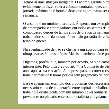
Temos aí uma situação intrigante. O acordo garante o tr
evidentemente fazer valer a cláusula contratual que, co
jornada máxima de 8 horas diárias que agora, passa ser d
semanais.
O assunto é no mínimo discutível. É apenas um exemplo 
de empregados e empregadores em todos os setores da eco
complicação depois de tantos anos de prática da semana 
trabalhadores que da mesma forma não gostarão de volta
terão de querer.
Na eventualidade de não se chegar a um acordo para se 
ultrapassar as 8 horas diárias. Mas isto também não é pos
Digamos, porém, que, também por acordo, os sindicatos
interessante. Pelo inciso 26 do art. 7º, a Comissão de S
anos após a sua cessação. A empresa passa a correr o ri
trabalhar mais de 8 horas por dia sem pagamento de hora 
Esse é apenas um exemplo dos problemas desnecessariame
necessário clima de cooperação entre capital e trabalho
trabalho é estabelecida com um mínimo de lei ordinária,
prevalecer no plenário esse estilo detalhista e regulame