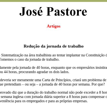
Artigos
Redução da jornada de trabalho
istematização na área trabalhista ao tentar implantar na Constituição d
Tomemos o caso da jornada de trabalho.
damente pela jornada de 40 horas, enquanto que os empresários insisti
 44 horas, procurando agradar os dois lados.
 deveria ser meramente uma Carta de Princípios, criará um problema de
que pretendiam – ou seja – a jornada de 40 horas por semana. Por que?
aprovado diz que a duração do trabalho normal não pode exceder a 8 hora
semana inglesa com jornada diária superior a 8 horas para compensar o 
nveniência para os empregados e para as próprias empresas.