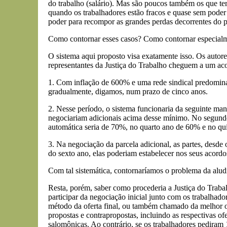
do trabalho (salário). Mas são poucos também os que ter
quando os trabalhadores estão fracos e quase sem poder
poder para recompor as grandes perdas decorrentes do pr
Como contornar esses casos? Como contornar especialme
O sistema aqui proposto visa exatamente isso. Os autore
representantes da Justiça do Trabalho cheguem a um aco
1. Com inflação de 600% e uma rede sindical predominan
gradualmente, digamos, num prazo de cinco anos.
2. Nesse período, o sistema funcionaria da seguinte man
negociariam adicionais acima desse mínimo. No segundo a
automática seria de 70%, no quarto ano de 60% e no quin
3. Na negociação da parcela adicional, as partes, desde 
do sexto ano, elas poderiam estabelecer nos seus acord
Com tal sistemática, contornaríamos o problema da aludi
Resta, porém, saber como procederia a Justiça do Trabal
participar da negociação inicial junto com os trabalhado
método da oferta final, ou também chamado da melhor of
propostas e contrapropostas, incluindo as respectivas of
salomônicas. Ao contrário, se os trabalhadores pedir