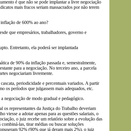
rgumento é que não se pode implantar a livre negociação
ndicatos mais fracos seriam massacrados por não terem
 inflação de 600% ao ano?
desde que empresários, trabalhadores, governo e
pto. Entretanto, ela poderá ser implantada
mática de 90% da inflação passada e, semestralmente,
stante para a negociação. No terceiro ano, a parcela
artes negociariam livremente.
cascata, periodicidade e percentuais variados. A partir
omo os períodos que julgassem mais adequados, etc.
em a negociação de modo gradual e pedagógico.
al os representantes da Justiça do Trabalho deveriam
ho viesse a adotar apenas para as questões salariais, o
ciação, o juiz recebe um relatório sobre a evolução das
á combiná-las, tirar médias ou buscar soluções
ropuseram 92% (90% que já deram mais 2%), o juiz