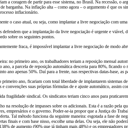
iam a coragem de partir para esse sistema, no Brasil. Na recessão, o a
 de barganha. Na inflação alta – como agora – o argumento é que os si
ocesso inflacionário.
nte o caso atual, ou seja, como implantar a livre negociação com uma
s defendem que a implantação da livre negociação é urgente e viável, 
rdo sobre os seguintes pontos.
temente fraca, é impossível implantar a livre negociação de modo abru
eira: no primeiro ano, os trabalhadores teriam a reposição mensal auto
no, a parcela de reposição automática desceria para 80%, ficando o re
to ano apenas 50%. Daí para a frente, nas respectivas datas-base, as p
o primeiro ano, ficariam com total liberdade de implantarem sistemas de 
os e convenções suas próprias fórmulas de e ajuste automático, assim c
da fragilidade sindical. Os sindicatos teriam cinco anos para praticar
ho na resolução de impasses sobre os adicionais. Esta é a razão pela qu
res, empresários e o governo. Poder-se-ia propor que a Justiça do Trabal
erta. Tal método funciona da seguinte maneira: esgotada a fase de nego
ertas finais e com base nisso, escolhe uma delas. Ou seja, ele não poder
am 138% de aumento (90% que já tinham mais 48%) e os empregadores p