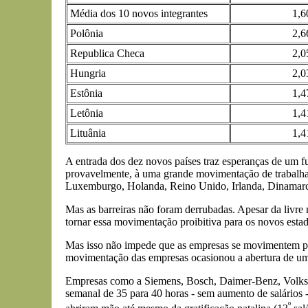
Média dos 10 novos integrantes
1,6
Polônia
2,6
Republica Checa
2,0
Hungria
2,0
Estônia
1,4
Letônia
1,4
Lituânia
1,4
A entrada dos dez novos países traz esperanças de um fu
provavelmente, à uma grande movimentação de trabalhado
Luxemburgo, Holanda, Reino Unido, Irlanda, Dinamarca,
Mas as barreiras não foram derrubadas. Apesar da livre
tornar essa movimentação proibitiva para os novos esta
Mas isso não impede que as empresas se movimentem para
movimentação das empresas ocasionou a abertura de um 
Empresas como a Siemens, Bosch, Daimer-Benz, Volkswa
semanal de 35 para 40 horas - sem aumento de salários 
º