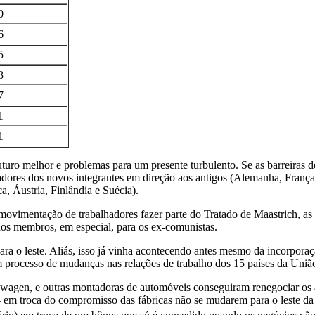
0
6
5
3
7
1
1
turo melhor e problemas para um presente turbulento. Se as barreiras d
res dos novos integrantes em direção aos antigos (Alemanha, França, E
 Áustria, Finlândia e Suécia).
 movimentação de trabalhadores fazer parte do Tratado de Maastrich, a
dos membros, em especial, para os ex-comunistas.
 o leste. Aliás, isso já vinha acontecendo antes mesmo da incorporação
processo de mudanças nas relações de trabalho dos 15 países da Uniã
gen, e outras montadoras de automóveis conseguiram renegociar os atu
- em troca do compromisso das fábricas não se mudarem para o leste da