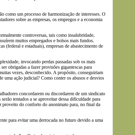
e não como um processo de harmonização de interesses. O
vastadores sobre as empresas, os empregos e a economia
ormalmente controversas, tais como insalubridade,
possuírem muitos empregados e bolsos mais fundos.
as (federal e estaduais), empresas de abastecimento de
mplexidade, invocando perdas passadas sob os mais
ser obrigadas a fazer provisões gigantescas para
 muitas vezes, desconhecido. A propósito, conseguiriam
s de uma ação judicial? Como conter os abusos e desvios
rabalhadores concordarem ou discordarem de um sindicato
 serão tentados a se aproveitar dessa dificuldade para
ar proveito do conforto do anonimato para, no final da
ente para evitar uma derrocada no futuro devido a uma