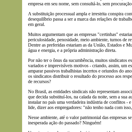
empresa em seu nome, sem consultá-lo, sem procuração
A substituição processual ampla e irrestrita conspira c
desequilíbrio passa a ser a marca das relações de trabal
em geral.
Muitos argumentam que as empresas "certinhas" estariam
periculosidade, penosidade, meio ambiente, turnos de r
Dentre as preferidas estariam as da União, Estados e Mu
água e energia, e a própria administração direta.
Por não ter o ônus da sucumbência, muitos sindicatos e
variados e imprevisíveis motivos - criando, assim, um 
amparar passivos trabalhistas incertos e oriundos do an
os sindicatos distribuir o resultado do processo aos re
de recursos?
No Brasil, as entidades sindicais não representam assoc
que decida substituí-los, na calada da noite, sem a sua a
instalar no país uma verdadeira indústria de conflitos -
lide, dizer aos empregadores: "não tenho nada com isso, 
Nesse ambiente, até o valor patrimonial das empresas s
inesperada ação do passado? Ninguém!