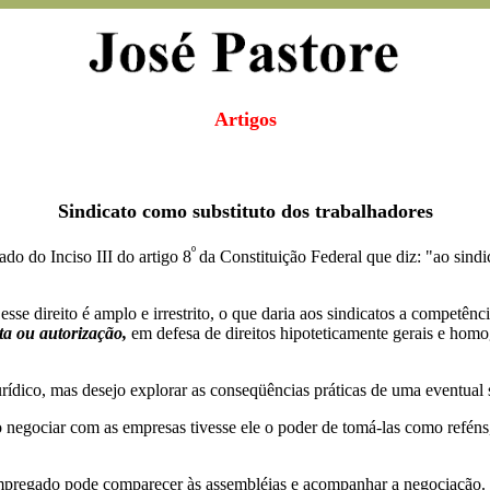
Artigos
Sindicato como substituto dos trabalhadores
º
do do Inciso III do artigo 8
da Constituição Federal que diz: "ao sindic
sse direito é amplo e irrestrito, o que daria aos sindicatos a competên
a ou autorização,
em defesa de direitos hipoteticamente gerais e homo
ídico, mas desejo explorar as conseqüências práticas de uma eventual su
 negociar com as empresas tivesse ele o poder de tomá-las como reféns,
mpregado pode comparecer às assembléias e acompanhar a negociação. 