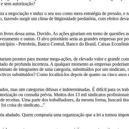
 e sem autorização?
ontra a negociação e induz o seu uso como mera estratégia de pressão, 
ho, fazendo surgir um clima de litigiosidade predatória, com efeitos de
 livres dessa arma. Duvido. As ações girariam em torno de questões n
evezamento e outras. O alvo prioritário seria as grandes empresas por 
nicípios - Petrobrás, Banco Central, Banco do Brasil, Caixas Econômic
stariam prontos para montar mega-ações, de elevado valor e grande co
estado de profunda incerteza. A qualquer momento as empresas poderiam 
onimato de integrantes de uma categoria, substituídos por um sindicato,
spectivos substituídos? Como localizá-los depois de quatro ou cinco ano
iados, mas sim categorias difusas e indeterminadas. É difícil para os t
utorização ou consulta prévia. Muitos dos 13 mil sindicatos profissionais
 e de receitas. Uma parte dos trabalhadores, da mesma forma, buscará tir
foi coisa do sindicato..."
eria abalado. Quem compraria uma organização que a lei a tornou impot