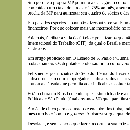
Sim porque a própria MP permitiu a elas agirem como i
contraído a uma taxa de juros de 1,75% ao mês, a serem p
brecha da MP para aumentar seu quadro de sócios e destes
É o país dos espertos... para não dizer outra coisa. É um
financeiros. Por que colocar mais um intermediário no 
Ademais, facilitar a vida do filiado e penalizar os que n
Internacional do Trabalho (OIT), da qual o Brasil é mem
sindicatos.
Em artigo publicado em O Estado de S. Paulo ("Cunha S
nada adiantou. Os deputados endossaram-na como veio d
Felizmente, por iniciativa do Senador Fernando Bezerra
a discriminação entre empregados sindicalizados e não si
anulou a cláusula que permitia aos sindicalistas cobrar
Está na hora do Brasil entender que a simplicidade é a 
Política de São Paulo (final dos anos 50) que, para ilustr
A mãe de cinco garotos amados e endiabrados tinha, toda
mesa um bolo bonito e gostoso. A tristeza surgia quand
Desolada, e sem saber o que fazer, recorreu à sua mãe - 