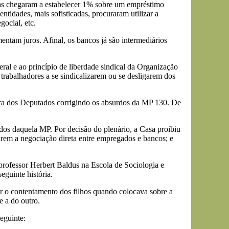
mas chegaram a estabelecer 1% sobre um empréstimo
ntidades, mais sofisticadas, procuraram utilizar a
gocial, etc.
mentam juros. Afinal, os bancos já são intermediários
deral e ao princípio de liberdade sindical da Organização
trabalhadores a se sindicalizarem ou se desligarem dos
ara dos Deputados corrigindo os absurdos da MP 130. De
dos daquela MP. Por decisão do plenário, a Casa proibiu
tarem a negociação direta entre empregados e bancos; e
 professor Herbert Baldus na Escola de Sociologia e
seguinte história.
er o contentamento dos filhos quando colocava sobre a
 a do outro.
eguinte: