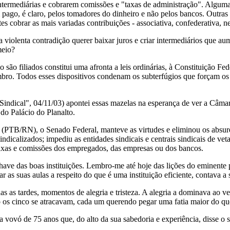
ntermediárias e cobrarem comissões e "taxas de administração". Algu
ago, é claro, pelos tomadores do dinheiro e não pelos bancos. Outras e
 cobrar as mais variadas contribuições - associativa, confederativa, ne
a violenta contradição querer baixar juros e criar intermediários que au
meio?
ão são filiados constitui uma afronta a leis ordinárias, à Constituição Fe
bro. Todos esses dispositivos condenam os subterfúgios que forçam os 
indical", 04/11/03) apontei essas mazelas na esperança de ver a Câm
o Palácio do Planalto.
 (PTB/RN), o Senado Federal, manteve as virtudes e eliminou os absur
ndicalizados; impediu as entidades sindicais e centrais sindicais de ve
 taxas e comissões dos empregados, das empresas ou dos bancos.
chave das boas instituições. Lembro-me até hoje das lições do eminente
ar as suas aulas a respeito do que é uma instituição eficiente, contava a 
s as tardes, momentos de alegria e tristeza. A alegria a dominava ao v
o os cinco se atracavam, cada um querendo pegar uma fatia maior do que
a vovó de 75 anos que, do alto da sua sabedoria e experiência, disse o s