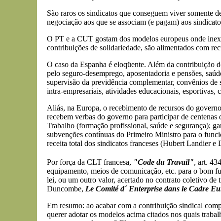
São raros os sindicatos que conseguem viver somente de 
negociação aos que se associam (e pagam) aos sindicatos
O PT e a CUT gostam dos modelos europeus onde inexist
contribuições de solidariedade, são alimentados com re
O caso da Espanha é eloqüente. Além da contribuição de
pelo seguro-desemprego, aposentadoria e pensões, saúde
supervisão da previdência complementar, convênios de saú
intra-empresariais, atividades educacionais, esportivas, c
Aliás, na Europa, o recebimento de recursos do governo
recebem verbas do governo para participar de centenas de
Trabalho (formação profissional, saúde e segurança); gan
subvenções contínuas do Primeiro Ministro para o func
receita total dos sindicatos franceses (Hubert Landier e
Por força da CLT francesa,
"Code du Travail"
, art. 4
equipamento, meios de comunicação, etc. para o bom fu
lei, ou um outro valor, acertado no contrato coletivo de
Duncombe,
Le Comité d´ Enterprise dans le Cadre E
Em resumo: ao acabar com a contribuição sindical compuls
querer adotar os modelos acima citados nos quais traba