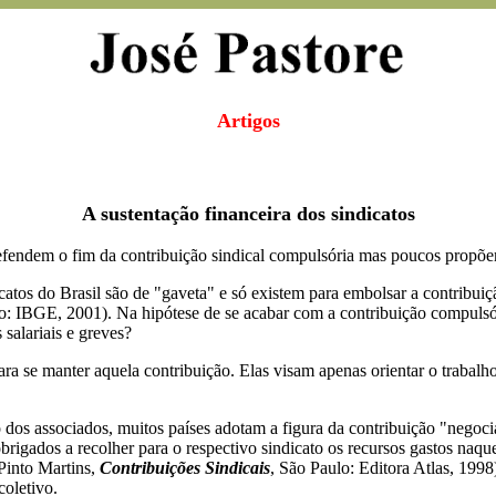
Artigos
A sustentação financeira dos sindicatos
defendem o fim da contribuição sindical compulsória mas poucos propõe
os do Brasil são de "gaveta" e só existem para embolsar a contribuiçã
ro: IBGE, 2001). Na hipótese de se acabar com a contribuição compulsór
salariais e greves?
a se manter aquela contribuição. Elas visam apenas orientar o trabalho
dos associados, muitos países adotam a figura da contribuição "negoci
rigados a recolher para o respectivo sindicato os recursos gastos na
Pinto Martins,
Contribuições Sindicais
, São Paulo: Editora Atlas, 1998)
coletivo.