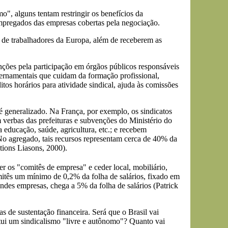
o", alguns tentam restringir os benefícios da
 empregados das empresas cobertas pela negociação.
de trabalhadores da Europa, além de receberem as
ções pela participação em órgãos públicos responsáveis
vernamentais que cuidam da formação profissional,
tos horários para atividade sindical, ajuda às comissões
é generalizado. Na França, por exemplo, os sindicatos
m verbas das prefeituras e subvenções do Ministério do
 educação, saúde, agricultura, etc.; e recebem
o agregado, tais recursos representam cerca de 40% da
tions Liasons, 2000).
 os "comitês de empresa" e ceder local, mobiliário,
itês um mínimo de 0,2% da folha de salários, fixado em
andes empresas, chega a 5% da folha de salários (Patrick
s de sustentação financeira. Será que o Brasil vai
itui um sindicalismo "livre e autônomo"? Quanto vai