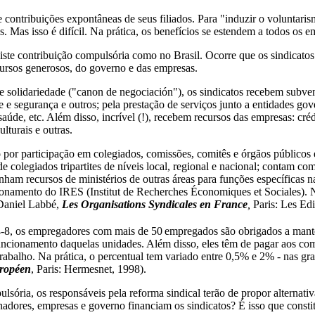
contribuições expontâneas de seus filiados. Para "induzir o voluntarism
. Mas isso é difícil. Na prática, os benefícios se estendem a todos os
e contribuição compulsória como no Brasil. Ocorre que os sindicatos 
cursos generosos, do governo e das empresas.
 solidariedade ("canon de negociación"), os sindicatos recebem subven
 e segurança e outros; pela prestação de serviços junto a entidades go
de, etc. Além disso, incrível (!), recebem recursos das empresas: crédi
ulturais e outras.
 por participação em colegiados, comissões, comitês e órgãos públicos 
 colegiados tripartites de níveis local, regional e nacional; contam co
ham recursos de ministérios de outras áreas para funções específicas na
ionamento do IRES (Institut de Recherches Économiques et Sociales). N
 Daniel Labbé,
Les Organisations Syndicales en France
,
Paris: Les Edi
34-8, os empregadores com mais de 50
empregados são obrigados a manter
ncionamento daquelas unidades. Além disso, eles têm de pagar aos com
 trabalho. Na prática, o percentual tem variado entre 0,5% e 2% - nas gr
uropéen
, Paris: Hermesnet, 1998).
ória, os responsáveis pela reforma sindical terão de propor alternativa
lhadores, empresas e governo financiam os sindicatos? É isso que const