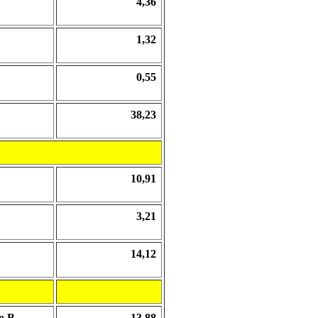
4,36
1,32
0,55
38,23
10,91
3,21
14,12
o B
13,88