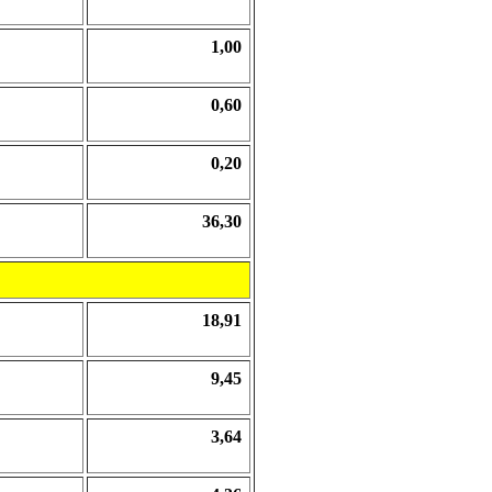
1,00
0,60
0,20
36,30
18,91
9,45
3,64