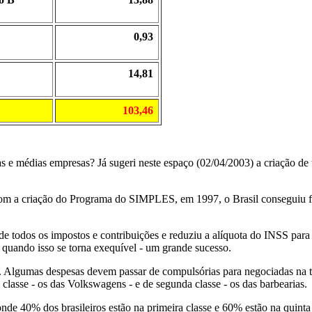
0,93
14,81
103,46
s e médias empresas? Já sugeri neste espaço (02/04/2003) a criação de
 Com a criação do Programa do SIMPLES, em 1997, o Brasil conseguiu fo
 todos os impostos e contribuições e reduziu a alíquota do INSS para
 quando isso se torna exequível - um grande sucesso.
". Algumas despesas devem passar de compulsórias para negociadas na 
a classe - os das Volkswagens - e de segunda classe - os das barbearias.
de 40% dos brasileiros estão na primeira classe e 60% estão na quinta 