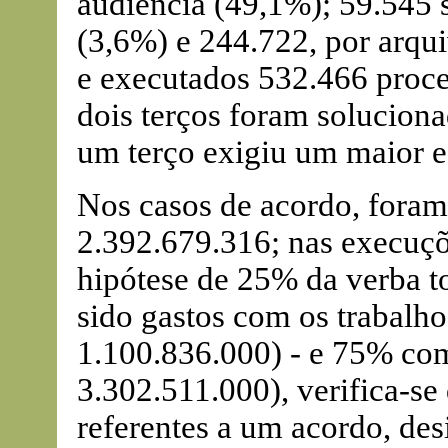
audiência (49,1%); 59.545 
(3,6%) e 244.722, por arqu
e executados 532.466 proce
dois terços foram solucion
um terço exigiu um maior e
Nos casos de acordo, foram
2.392.679.316; nas execuç
hipótese de 25% da verba t
sido gastos com os trabalho
1.100.836.000) - e 75% co
3.302.511.000), verifica-se
referentes a um acordo, des