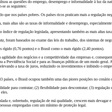
sou as questões do emprego, desemprego e informalidade à luz da natur
-se as seguintes:
 do que nos países pobres. Os países ricos praticam mais a regulação ne
a, mais altas são as taxas de informalidade e desemprego, especialmente
lto índice de regulação legislada, apresentando também as mais altas ta
sta,
foram baseados no exame das leis do trabalho, dos sistemas de negoc
ígido (0,76 pontos) e o Brasil como o mais rígido (2,40 pontos).
 a agilidade dos negócios e a competitividade das empresas e, conseque
ara a Previdência Social e para as finanças públicas de um modo geral. 
elevando a taxa de juros, reduzindo os investimentos e inibindo o empreg
3 países, o Brasil ocupou também uma das piores posições no cenário
lidade para contratar; (2) flexibilidade para descontratar; (3) regulação
 eles.
slada e, sobretudo, regulação de má qualidade, crescem mais devagar e 
s pessoas empregadas com um mínimo de proteção legal.