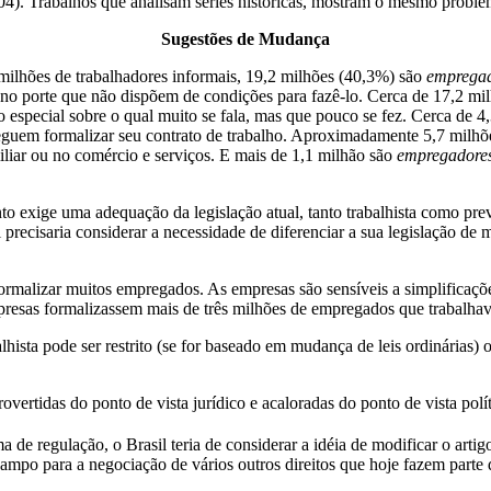
). Trabalhos que analisam séries históricas, mostram o mesmo proble
Sugestões de Mudança
milhões de trabalhadores informais, 19,2 milhões (40,3%) são
emprega
no porte que não dispõem de condições para fazê-lo. Cerca de 17,2 mi
especial sobre o qual muito se fala, mas que pouco se fez. Cerca de 4
seguem formalizar seu contrato de trabalho. Aproximadamente 5,7 milh
iliar ou no comércio e serviços. E mais de 1,1 milhão são
empregadore
o exige uma adequação da legislação atual, tanto trabalhista como pre
precisaria considerar a necessidade de diferenciar a sua legislação de mo
formalizar muitos empregados. As empresas são sensíveis a simplificaçõ
presas formalizassem mais de três milhões de empregados que trabalha
lhista pode ser restrito (se for baseado em mudança de leis ordinárias)
overtidas do ponto de vista jurídico e acaloradas do ponto de vista pol
de regulação, o Brasil teria de considerar a idéia de modificar o artig
campo para a negociação de vários outros direitos que hoje fazem parte 