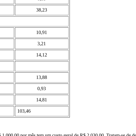
38,23
10,91
3,21
14,12
13,88
0,93
14,81
103,46
 1.000,00 por mês tem um custo geral de R$ 2.030,00. Tratam-se de de