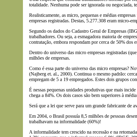
totalidade. Nenhuma pode ser ignorada ou negociada, ten
Realisticamente, as micro, pequenas e médias empresas
empresas registradas. Destas, 5.277.308 eram micro-emp
Segundo os dados do Cadastro Geral de Empresas (IBGE
trabalhadores. Ou seja, a esmagadora maioria de empre
contratação, embora respondam por cerca de 50% dos 
Dentro do universo das micro empresas registradas (qu
milhões de empresas.
Como é essa parte do universo das micro empresas? No
(Najberg et. al., 2000). Continua o mesmo padrão: cer
empregam de 5 a 19 empregados. Estes dois grupos cong
É nessas pequenas unidades produtivas que mais incide
chega a 84%. Os dois casos são bem superiores à média 
Será que a lei que serve para um grande fabricante de 
Em 2004, o Brasil possuía 8,5 milhões de pessoas dese
trabalhavam na informalidade (60%)!
A informalidade tem crescido na recessão e na retomad