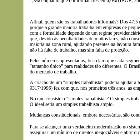
1,3% enquanto que o informal cresceu 6,0% (IBGE, 2004
Afinal, quem são os trabalhadores informais? Dos 47,5 
porque a grande maioria trabalha em empresas de peque
com a formalidade depende de um regime previdenciário 
que, devido às peculiaridades de muitos lares, não con
maioria na zona rural, ajudando parentes na lavoura fam
não há falta de trabalho, mas sim falta de proteção.
Pelos números apresentados, fica claro que cada segment
"tamanho único" para realidades tão diferentes. O Brasil 
do mercado de trabalho.
A criação de um "simples trabalhista" poderia ajudar a 
9317/1996) fez com que, nos primeiros três anos, as em
No que consiste o "simples trabalhista"? O simples traba
O ideal seria um simples trabalhista amplo.
Mudanças constitucionais, embora necessárias, são contr
Para se alcançar uma verdadeira modernização no sistema 
assegurar um mínimo de direitos inegociáveis e abrir o 