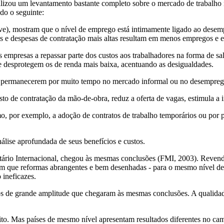
izou um levantamento bastante completo sobre o mercado de trabalho 
do o seguinte:
sive), mostram que o nível de emprego está intimamente ligado ao des
as e despesas de contratação mais altas resultam em menos empregos e 
 empresas a repassar parte dos custos aos trabalhadores na forma de sa
e desprotegem os de renda mais baixa, acentuando as desigualdades.
s a permanecerem por muito tempo no mercado informal ou no desempre
usto de contratação da mão-de-obra, reduz a oferta de vagas, estimula 
omo, por exemplo, a adoção de contratos de trabalho temporários ou por
álise aprofundada de seus benefícios e custos.
rio Internacional, chegou às mesmas conclusões (FMI, 2003). Revendo 
ram que reformas abrangentes e bem desenhadas - para o mesmo nível d
 ineficazes.
dos de grande amplitude que chegaram às mesmas conclusões. A qualida
ito. Mas países de mesmo nível apresentam resultados diferentes no c