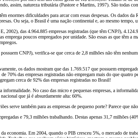
do, assim, natureza tributária (Pastore e Martins, 1997). São todas com
 têm enormes dificuldades para arcar com essas despesas. Os dados da
resas. Ou seja, o Brasil é uma nação continental e, ao mesmo tempo, u
, 2002), das 4.964.885 empresas registradas (que têm CNPJ), 4.124.9
sas emprega poucos empregados por unidade. São essas as que têm a mai
empregos.
e possuem CNPJ), verifica-se que cerca de 2,8 milhões não têm nenhu
vamente, os dados mostram que das 1.769.517 que possuem empregados
ca de 70% das empresas registradas não empregam mais do que quatro 
regam cerca de 92% das empresas registradas no Brasil!
 a informalidade. No caso das micro e pequenas empresas, a informalid
nacional que já é absurdamente alta: 60%.
aviões serve também para as empresas de pequeno porte? Parece que não.
mpregadas e 79,3 milhões trabalhando. Destas apenas 31,7 milhões (40%
a da economia. Em 2004, quando o PIB cresceu 5%, o mercado de trabal