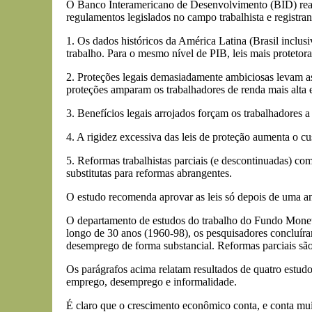
O Banco Interamericano de Desenvolvimento (BID) real
regulamentos legislados no campo trabalhista e registran
1. Os dados históricos da América Latina (Brasil inclu
trabalho. Para o mesmo nível de PIB, leis mais protetor
2. Proteções legais demasiadamente ambiciosas levam as
proteções amparam os trabalhadores de renda mais alta 
3. Benefícios legais arrojados forçam os trabalhadore
4. A rigidez excessiva das leis de proteção aumenta o c
5. Reformas trabalhistas parciais (e descontinuadas) c
substitutas para reformas abrangentes.
O estudo recomenda aprovar as leis só depois de uma an
O departamento de estudos do trabalho do Fundo Monetá
longo de 30 anos (1960-98), os pesquisadores concluí
desemprego de forma substancial. Reformas parciais são
Os parágrafos acima relatam resultados de quatro estu
emprego, desemprego e informalidade.
É claro que o crescimento econômico conta, e conta mu