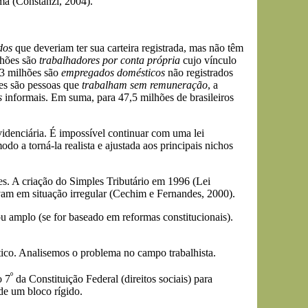
ma (Constanzi, 2004).
dos
que deveriam ter sua carteira registrada, mas não têm
lhões são
trabalhadores por conta própria
cujo vínculo
,3 milhões são
empregados domésticos
não registrados
ões são pessoas que
trabalham sem remuneração
, a
s
informais. Em suma, para 47,5 milhões de brasileiros
videnciária. É impossível continuar com uma lei
do a torná-la realista e ajustada aos principais nichos
es. A criação do Simples Tributário em 1996 (Lei
vam em situação irregular (Cechim e Fernandes, 2000).
 ou amplo (se for baseado em reformas constitucionais).
ítico. Analisemos o problema no campo trabalhista.
º
o 7
da Constituição Federal (direitos sociais) para
de um bloco rígido.