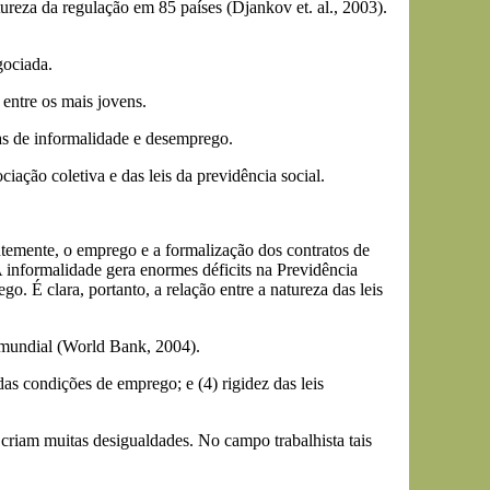
eza da regulação em 85 países (Djankov et. al., 2003).
gociada.
 entre os mais jovens.
xas de informalidade e desemprego.
iação coletiva e das leis da previdência social.
ntemente, o emprego e a formalização dos contratos de
A informalidade gera enormes déficits na Previdência
o. É clara, portanto, a relação entre a natureza das leis
 mundial (World Bank, 2004).
 das condições de emprego; e (4) rigidez das leis
criam muitas desigualdades. No campo trabalhista tais