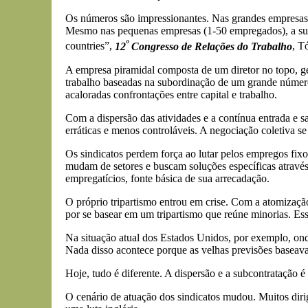
Os números são impressionantes. Nas grandes empresas
Mesmo nas pequenas empresas (1-50 empregados), a subc
º
countries”,
12
Congresso de Relações do Trabalho
, T
A empresa piramidal composta de um diretor no topo, ger
trabalho baseadas na subordinação de um grande númer
acaloradas confrontações entre capital e trabalho.
Com a dispersão das atividades e a contínua entrada e sa
erráticas e menos controláveis. A negociação coletiva se
Os sindicatos perdem força ao lutar pelos empregos fix
mudam de setores e buscam soluções específicas através
empregatícios, fonte básica de sua arrecadação.
O próprio tripartismo entrou em crise. Com a atomizaçã
por se basear em um tripartismo que reúne minorias. Esse
Na situação atual dos Estados Unidos, por exemplo, onde
Nada disso acontece porque as velhas previsões baseava
Hoje, tudo é diferente. A dispersão e a subcontratação 
O cenário de atuação dos sindicatos mudou. Muitos diri