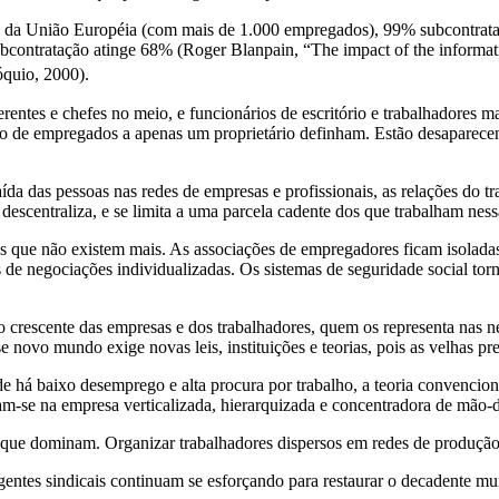
 da União Européia (com mais de 1.000 empregados), 99% subcontratam
ontratação atinge 68% (Roger Blanpain, “The impact of the informati
óquio, 2000).
entes e chefes no meio, e funcionários de escritório e trabalhadores m
o de empregados a apenas um proprietário definham. Estão desaparece
ída das pessoas nas redes de empresas e profissionais, as relações do tr
 descentraliza, e se limita a uma parcela cadente dos que trabalham ness
os que não existem mais. As associações de empregadores ficam isolada
 de negociações individualizadas. Os sistemas de seguridade social to
o crescente das empresas e dos trabalhadores, quem os representa nas 
 novo mundo exige novas leis, instituições e teorias, pois as velhas pr
 há baixo desemprego e alta procura por trabalho, a teoria convencion
m-se na empresa verticalizada, hierarquizada e concentradora de mão-d
é que dominam. Organizar trabalhadores dispersos em redes de produção é
gentes sindicais continuam se esforçando para restaurar o decadente m