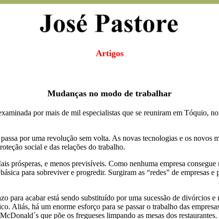
Artigos
Mudanças no modo de trabalhar
examinada por mais de mil especialistas que se reuniram em Tóquio, no
 passa por uma revolução sem volta. As novas tecnologias e os novos
teção social e das relações do trabalho.
ais prósperas, e menos previsíveis. Como nenhuma empresa consegue r
básica para sobreviver e progredir. Surgiram as “redes” de empresas e p
razo para acabar está sendo substituído por uma sucessão de divórcios 
érico. Aliás, há um enorme esforço para se passar o trabalho das empre
o McDonald´s que põe os fregueses limpando as mesas dos restaurantes.