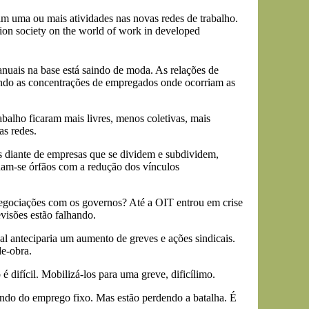
 uma ou mais atividades nas novas redes de trabalho.
on society on the world of work in developed
anuais na base está saindo de moda. As relações de
ndo as concentrações de empregados onde ocorriam as
abalho ficaram mais livres, menos coletivas, mais
as redes.
s diante de empresas que se dividem e subdividem,
rnam-se órfãos com a redução dos vínculos
negociações com os governos? Até a OIT entrou em crise
evisões estão falhando.
al anteciparia um aumento de greves e ações sindicais.
e-obra.
 difícil. Mobilizá-los para uma greve, dificílimo.
undo do emprego fixo. Mas estão perdendo a batalha. É