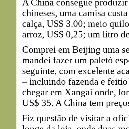
A China consegue produzir a
chineses, uma camisa custa
calça, US$ 3.00; meio quil
arroz, US$ 0,25; um litro d
Comprei em Beijing uma sed
mandei fazer um paletó espo
seguinte, com excelente ac
– incluindo fazenda e feit
chegar em Xangai onde, long
US$ 35. A China tem preços
Fiz questão de visitar a ofic
longe da loja, onde duas mo