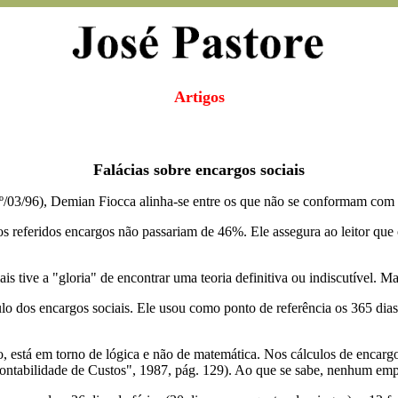
Artigos
Falácias sobre encargos sociais
º/03/96), Demian Fiocca alinha-se entre os que não se conformam com 
os referidos encargos não passariam de 46%. Ele assegura ao leitor qu
 tive a "gloria" de encontrar uma teoria definitiva ou indiscutível. Mas
culo dos encargos sociais. Ele usou como ponto de referência os 365 di
o, está em torno de lógica e não de matemática. Nos cálculos de encarg
Contabilidade de Custos", 1987, pág. 129). Ao que se sabe, nenhum emp