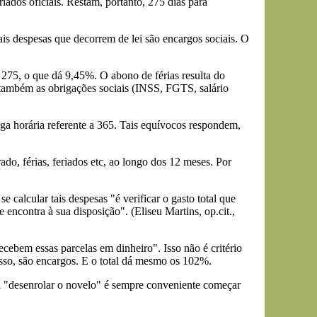
ados oficiais. Restam, portanto, 275 dias para
ais despesas que decorrem de lei são encargos sociais. O
 275, o que dá 9,45%. O abono de férias resulta do
 também as obrigações sociais (INSS, FGTS, salário
ga horária referente a 365. Tais equívocos respondem,
, férias, feriados etc, ao longo dos 12 meses. Por
 calcular tais despesas "é verificar o gasto total que
encontra à sua disposição". (Eliseu Martins, op.cit.,
ecebem essas parcelas em dinheiro". Isso não é critério
 isso, são encargos. E o total dá mesmo os 102%.
a "desenrolar o novelo" é sempre conveniente começar