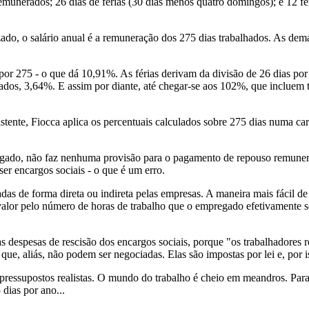
munerados; 26 dias de férias (30 dias menos quatro domingos); e 12 feri
zado, o salário anual é a remuneração dos 275 dias trabalhados. As dem
 por 275 - o que dá 10,91%. As férias derivam da divisão de 26 dias por
hados, 3,64%. E assim por diante, até chegar-se aos 102%, que incluem
tente, Fiocca aplica os percentuais calculados sobre 275 dias numa car
gado, não faz nenhuma provisão para o pagamento de repouso remunerado
 ser encargos sociais - o que é um erro.
 de forma direta ou indireta pelas empresas. A maneira mais fácil de se
 valor pelo número de horas de trabalho que o empregado efetivamente se 
s despesas de rescisão dos encargos sociais, porque "os trabalhadores r
 que, aliás, não podem ser negociadas. Elas são impostas por lei e, por
pressupostos realistas. O mundo do trabalho é cheio em meandros. Par
ias por ano...