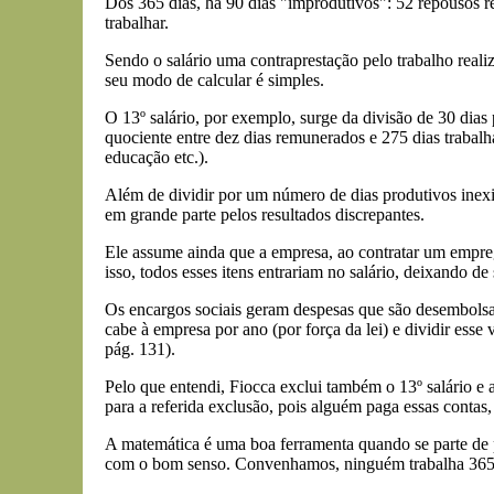
Dos 365 dias, há 90 dias "improdutivos": 52 repousos re
trabalhar.
Sendo o salário uma contraprestação pelo trabalho reali
seu modo de calcular é simples.
O 13º salário, por exemplo, surge da divisão de 30 dias
quociente entre dez dias remunerados e 275 dias trabal
educação etc.).
Além de dividir por um número de dias produtivos inexis
em grande parte pelos resultados discrepantes.
Ele assume ainda que a empresa, ao contratar um empre
isso, todos esses itens entrariam no salário, deixando de
Os encargos sociais geram despesas que são desembolsadas
cabe à empresa por ano (por força da lei) e dividir esse
pág. 131).
Pelo que entendi, Fiocca exclui também o 13º salário e a
para a referida exclusão, pois alguém paga essas contas,
A matemática é uma boa ferramenta quando se parte de 
com o bom senso. Convenhamos, ninguém trabalha 365 d