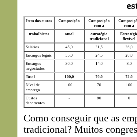
es
Item dos custos
Composição
Composição
Composiç
com a
com a
trabalhistas
atual
estratégia
Estratégi
tradicional
flexível
Salários
45,0
31,5
36,0
Encargos legais
35,0
24,5
28,0
Encargos
30,0
14,0
8,0
negociados
Total
100,0
70,0
72,0
Nível de
100
70
100
emprego
Custos
-
90
0
decorrentes
Como conseguir que as em
tradicional? Muitos congres