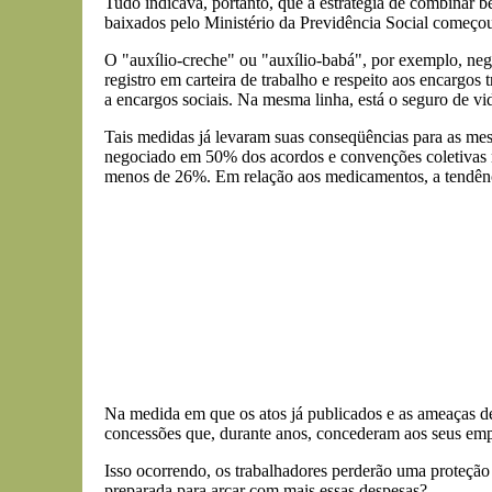
Tudo indicava, portanto, que a estratégia de combinar be
baixados pelo Ministério da Previdência Social começou 
O "auxílio-creche" ou "auxílio-babá", por exemplo, nego
registro em carteira de trabalho e respeito aos encargos t
a encargos sociais. Na mesma linha, está o seguro de v
Tais medidas já levaram suas conseqüências para as me
negociado em 50% dos acordos e convenções coletivas n
menos de 26%. Em relação aos medicamentos, a tendênc
Na medida em que os atos já publicados e as ameaças d
concessões que, durante anos, concederam aos seus emp
Isso ocorrendo, os trabalhadores perderão uma proteção q
preparada para arcar com mais essas despesas?