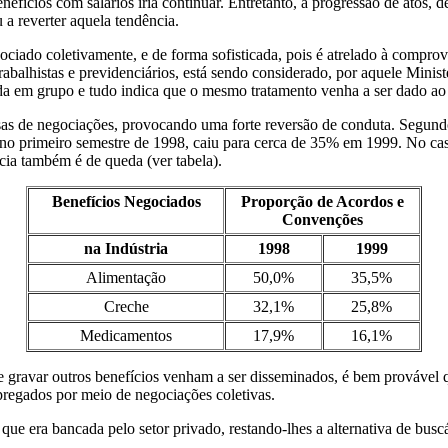
nefícios com salários iria continuar. Entretanto, a progressão de atos, 
a reverter aquela tendência.
ciado coletivamente, e de forma sofisticada, pois é atrelado à compro
rabalhistas e previdenciários, está sendo considerado, por aquele Ministé
ida em grupo e tudo indica que o mesmo tratamento venha a ser dado ao
sas de negociações, provocando uma forte reversão de conduta. Segundo
o primeiro semestre de 1998, caiu para cerca de 35% em 1999. No cas
ia também é de queda (ver tabela).
Benefícios Negociados
Proporção de Acordos e
Convenções
na Indústria
1998
1999
Alimentação
50,0%
35,5%
Creche
32,1%
25,8%
Medicamentos
17,9%
16,1%
e gravar outros benefícios venham a ser disseminados, é bem provável
regados por meio de negociações coletivas.
ue era bancada pelo setor privado, restando-lhes a alternativa de buscá-