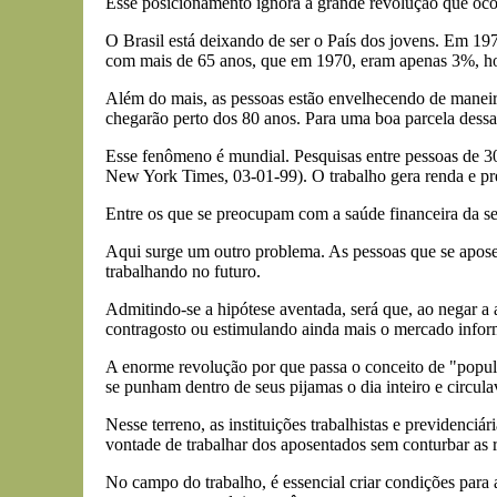
Esse posicionamento ignora a grande revolução que ocor
O Brasil está deixando de ser o País dos jovens. Em 19
com mais de 65 anos, que em 1970, eram apenas 3%, ho
Além do mais, as pessoas estão envelhecendo de maneir
chegarão perto dos 80 anos. Para uma boa parcela dessa
Esse fenômeno é mundial. Pesquisas entre pessoas de 3
New York Times, 03-01-99). O trabalho gera renda e pre
Entre os que se preocupam com a saúde financeira da segu
Aqui surge um outro problema. As pessoas que se apose
trabalhando no futuro.
Admitindo-se a hipótese aventada, será que, ao negar a 
contragosto ou estimulando ainda mais o mercado infor
A enorme revolução por que passa o conceito de "popul
se punham dentro de seus pijamas o dia inteiro e circula
Nesse terreno, as instituições trabalhistas e previdenci
vontade de trabalhar dos aposentados sem conturbar as r
No campo do trabalho, é essencial criar condições para