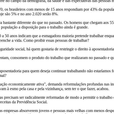
re no campo da demografia, da saúde e das expectativas das pessoas ma
70, os brasileiros com menos de 15 anos respondiam por 43% da popula
je são 5% e no ano 2.020 serão 8%.
a bastante diferente do que no passado. Os homens que chegam aos 55 a
 população a disposição para o trabalho ainda é grande.
0 a 50 anos indicam que a esmagadora maioria pretende trabalhar enqua
enche a vida. Como proibir essas pessoas de trabalhar?
ridade social, há quem gostaria de restringir o direito à aposentadoria
ntam, consomem o produto do trabalho que realizaram no passado e que
aposentadoria para quem deseja continuar trabalhando não estaríamos fo
mal?
ação economicamente ativa", demanda reformulações profundas nas ins
vam à esmo pela casa e pela vizinhança, sem ter o que fazer, acabou.
árias precisam ser radicalmente reformadas de modo a permitir o trabalho
eceitas da Previdência Social.
 as empresas absorverem jovens e pessoas mais velhas com menos despe