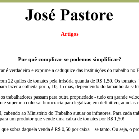
Artigos
Por quê complicar se podemos simplificar?
ar é verdadeiro e exprime a caduquice das instituições do trabalho no B
com 22 quilos de tomates pela irrisória quantia de R$ 1,50. Os tomat
 para fazer a colheita por 5, 10, 15 dias, dependendo do tamanho da safr
 os trabalhadores passam para outra propriedade - tudo em grande velo
ro e superar a colossal burocracia para legalizar, em definitivo, aquelas 
l, cabendo ao Ministério do Trabalho autuar os infratores. Para cada tra
 para um produtor que vende uma caixa de tomates por R$ 1,50!
ue sobra daquela venda é R$ 0,50 por caixa – se tanto. Ou seja, o pro