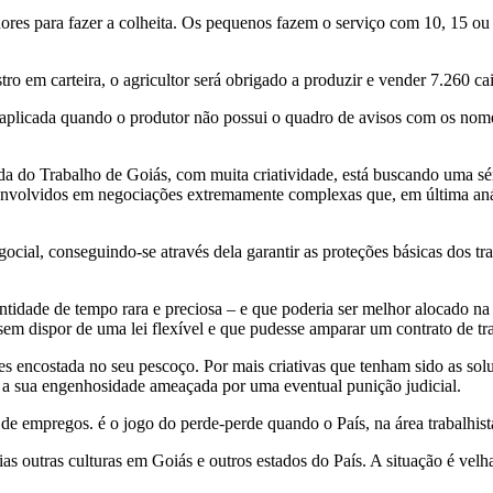
dores para fazer a colheita. Os pequenos fazem o serviço com 10, 15 o
o em carteira, o agricultor será obrigado a produzir e vender 7.260 cai
 aplicada quando o produtor não possui o quadro de avisos com os no
ada do Trabalho de Goiás, com muita criatividade, está buscando uma sér
envolvidos em negociações extremamente complexas que, em última aná
cial, conseguindo-se através dela garantir as proteções básicas dos tr
tidade de tempo rara e preciosa – e que poderia ser melhor alocado na
em dispor de uma lei flexível e que pudesse amparar um contrato de tra
 encostada no seu pescoço. Por mais criativas que tenham sido as solu
 a sua engenhosidade ameaçada por uma eventual punição judicial.
 de empregos. é o jogo do perde-perde quando o País, na área trabalhist
as outras culturas em Goiás e outros estados do País. A situação é velh