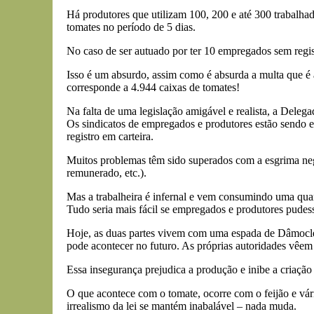
Há produtores que utilizam 100, 200 e até 300 trabalha
tomates no período de 5 dias.
No caso de ser autuado por ter 10 empregados sem registr
Isso é um absurdo, assim como é absurda a multa que é
corresponde a 4.944 caixas de tomates!
Na falta de uma legislação amigável e realista, a Deleg
Os sindicatos de empregados e produtores estão sendo 
registro em carteira.
Muitos problemas têm sido superados com a esgrima nego
remunerado, etc.).
Mas a trabalheira é infernal e vem consumindo uma quan
Tudo seria mais fácil se empregados e produtores pudess
Hoje, as duas partes vivem com uma espada de Dâmocles
pode acontecer no futuro. As próprias autoridades vêem
Essa insegurança prejudica a produção e inibe a criação
O que acontece com o tomate, ocorre com o feijão e vári
irrealismo da lei se mantém inabalável – nada muda.