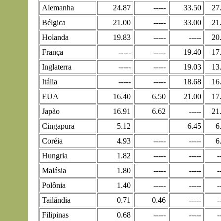
Alemanha
24.87
-----
33.50
27
Bélgica
21.00
-----
33.00
21
Holanda
19.83
-----
-----
20
França
-----
-----
19.40
17
Inglaterra
-----
-----
19.03
13
Itália
-----
-----
18.68
16
EUA
16.40
6.50
21.00
17
Japão
16.91
6.62
-----
21
Cingapura
5.12
6.45
6
Coréia
4.93
-----
-----
6
Hungria
1.82
-----
-----
-
Malásia
1.80
-----
-----
-
Polônia
1.40
-----
-----
-
Tailândia
0.71
0.46
-----
-
Filipinas
0.68
-----
-----
-