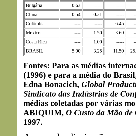
Bulgária
0.63
-----
-----
-
China
0.54
0.21
-----
-
Colômbia
----
-----
6.45
-
México
----
1.50
3.69
-
Costa Rica
----
1.00
-----
-
BRASIL
5.90
3.25
11.50
25
Fontes: Para as médias internac
(1996) e para a média do Brasi
Edna Bonacich,
Global Producti
Sindicato das Indústrias de Con
médias coletadas por várias mo
ABIQUIM,
O Custo da Mão de 
1997.