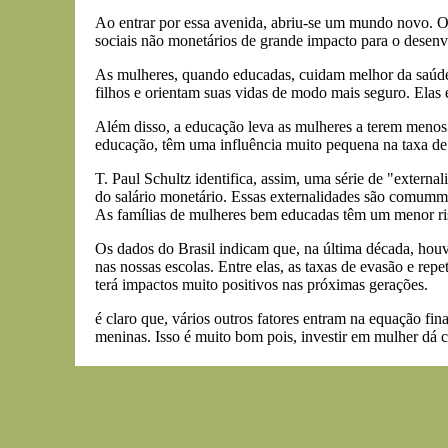
Ao entrar por essa avenida, abriu-se um mundo novo. O 
sociais não monetários de grande impacto para o desen
As mulheres, quando educadas, cuidam melhor da saúde p
filhos e orientam suas vidas de modo mais seguro. Elas 
Além disso, a educação leva as mulheres a terem menos f
educação, têm uma influência muito pequena na taxa de f
T. Paul Schultz identifica, assim, uma série de "extern
do salário monetário. Essas externalidades são comumm
As famílias de mulheres bem educadas têm um menor ri
Os dados do Brasil indicam que, na última década, hou
nas nossas escolas. Entre elas, as taxas de evasão e re
terá impactos muito positivos nas próximas gerações.
é claro que, vários outros fatores entram na equação fin
meninas. Isso é muito bom pois, investir em mulher dá c