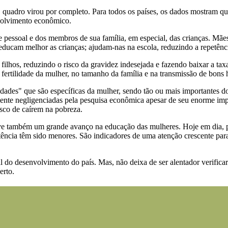
quadro virou por completo. Para todos os países, os dados mostram qu
volvimento econômico.
essoal e dos membros de sua família, em especial, das crianças. Mães
educam melhor as crianças; ajudam-nas na escola, reduzindo a repetênci
ilhos, reduzindo o risco da gravidez indesejada e fazendo baixar a tax
ertilidade da mulher, no tamanho da família e na transmissão de bons h
alidades" que são específicas da mulher, sendo tão ou mais importantes 
ente negligenciadas pela pesquisa econômica apesar de seu enorme imp
sco de caírem na pobreza.
ve também um grande avanço na educação das mulheres. Hoje em dia, p
petência têm sido menores. São indicadores de uma atenção crescente par
al do desenvolvimento do país. Mas, não deixa de ser alentador verificar
erto.