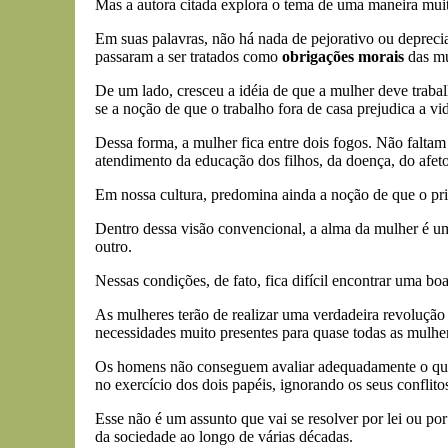
Mas a autora citada explora o tema de uma maneira muito
Em suas palavras, não há nada de pejorativo ou deprecia
passaram a ser tratados como
obrigações morais
das mu
De um lado, cresceu a idéia de que a mulher deve trabal
se a noção de que o trabalho fora de casa prejudica a vi
Dessa forma, a mulher fica entre dois fogos. Não faltam
atendimento da educação dos filhos, da doença, do afeto
Em nossa cultura, predomina ainda a noção de que o prin
Dentro dessa visão convencional, a alma da mulher é uma
outro.
Nessas condições, de fato, fica difícil encontrar uma b
As mulheres terão de realizar uma verdadeira revolução 
necessidades muito presentes para quase todas as mulher
Os homens não conseguem avaliar adequadamente o que e
no exercício dos dois papéis, ignorando os seus conflito
Esse não é um assunto que vai se resolver por lei ou p
da sociedade ao longo de várias décadas.