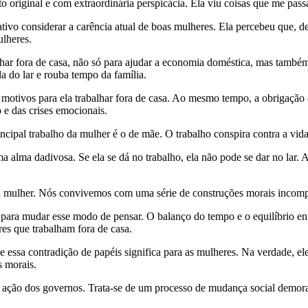
 original e com extraordinária perspicácia. Ela viu coisas que me pas
tivo considerar a carência atual de boas mulheres. Ela percebeu que, d
lheres.
har fora de casa, não só para ajudar a economia doméstica, mas também
da do lar e rouba tempo da família.
 motivos para ela trabalhar fora de casa. Ao mesmo tempo, a obrigação d
 e das crises emocionais.
cipal trabalho da mulher é o de mãe. O trabalho conspira contra a vida 
 alma dadivosa. Se ela se dá no trabalho, ela não pode se dar no lar. 
oa mulher. Nós convivemos com uma série de construções morais incompa
para mudar esse modo de pensar. O balanço do tempo e o equilíbrio entr
es que trabalham fora de casa.
ssa contradição de papéis significa para as mulheres. Na verdade, ele
s morais.
or ação dos governos. Trata-se de um processo de mudança social demor