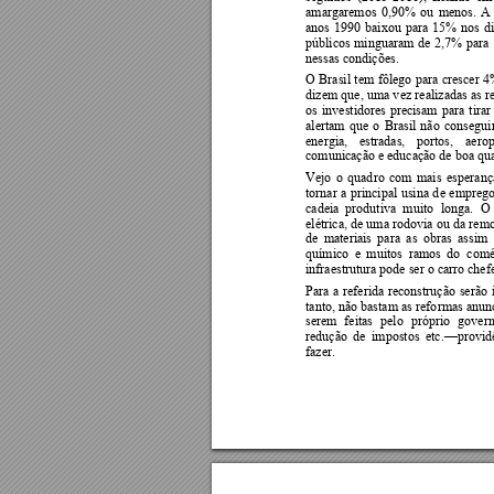
amargaremos 
0,90% 
ou 
menos. 
A
anos 
1990 
baixou 
para 
15% 
nos 
d
públicos 
mi
nguaram 
de 
2,7% 
para 
nessas condições. 
O 
Brasil 
tem 
fôlego 
para
crescer 
4
dizem 
que, uma 
v
ez 
realizadas as 
r
os 
investidores 
precisam 
para
tirar
alertam 
que 
o 
Brasil 
não
consegui
energia, 
estradas, 
portos, 
aerop
comunicação e educação de boa qua
Vejo 
o 
quad
ro 
com 
mai
s 
esperanç
tornar 
a 
principal 
usina 
d
e 
emprego
cadeia  produtiva 
muito 
longa. 
O 
elétrica, de 
uma rodovia 
ou 
da 
remo
de 
materiais 
para 
as 
obras 
assim 
químico 
e 
muitos  ramos 
do  com
infraestrutura pode ser o carro che
Para 
a
referida 
reconstrução 
serão 
tanto, não bastam 
as refo
rmas anunc
serem 
feitas 
pelo 
próprio 
govern
redução 
de 
impostos  e
tc.
provid
—
fazer. 