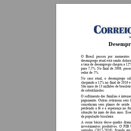
S
Desempr
O 
Brasil 
passou 
por 
mom
entos 
desemprego 
atual 
está 
se
ndo 
dolor
a tax
a de 
desempre
go 
chegou a
12%
para 
7,5%. 
No 
final 
de 
2
008, 
passo
redor de 5%.        
No  caso 
atual,  o
desempreg
o 
sa
chegando a 
12% no 
final 
de 
2016 
e
São mais de 
13 milhões de brasilei
de subutilizados. 
O 
sofrimento 
das 
famílias 
é 
int
enso
pagamento. 
Outras 
retiraram 
seus 
cancelaram 
seus 
pl
anos 
de 
saúde.
perdendo 
a 
fé 
e 
a
esperança 
no 
fu
situação 
há 
mais 
de 
dois 
anos. 
Ess
da população brasileira. 
A 
causa 
básica 
desse 
quadro 
dram
investimentos 
produtivos. 
O 
P
IB 
seguidos 
(2015-2016), 
ficando 
em