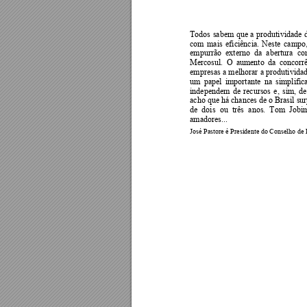
Todos 
sabem 
que 
a 
produtividade 
com 
mais 
eficiência. 
Neste 
campo,
empurrão  ex
terno 
da  abertura 
co
Mercosul. 
O 
aumento 
da 
concorrê
empresas a 
melhorar 
a 
produtividad
um 
papel 
im
portante 
na 
simplific
independem 
de 
recursos 
e, 
sim, 
de
acho que há chances de o Brasil su
de  dois 
ou  três 
anos.  Tom 
Jobim
amadores... 
José Pastor
e é Presidente do Conselho de 