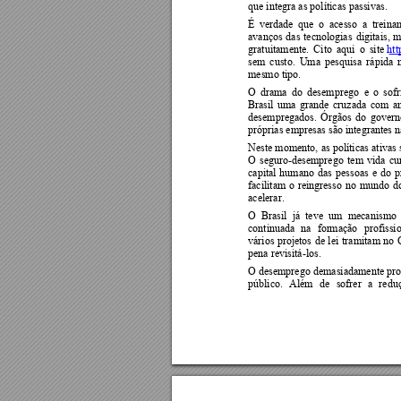
que integra as políticas passivas. 
É 
verdade 
que  o 
acesso 
a  treina
avanços 
das 
tecnologias 
digitais, 
m
gratuitamente. 
C
ito 
aqui 
o 
sit
e 
ht
sem 
custo. 
Uma 
pesquisa 
rápida 
mesmo tipo. 
O 
drama 
do 
desemprego 
e 
o 
sof
Brasil 
uma 
grande 
cruzada 
com 
a
desempregados. 
Ór
gãos 
do 
govern
próprias empresas são integrantes 
Neste momento, 
as políticas 
ativas
O 
seguro-desemprego 
te
m 
vida 
cu
capital 
humano 
das 
pessoas 
e 
do 
p
facilitam 
o 
reingresso 
no
mundo 
d
acelerar. 
O  Brasil 
já  teve 
um 
mecanismo 
continuada 
na 
for
mação 
profissi
vários 
projetos 
de 
lei 
tr
amitam 
no 
pena revisitá-los. 
O desempre
go demasiadamente 
pr
público. 
Além 
de 
sofrer 
a 
redu