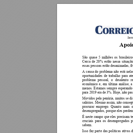
Sext
Apoio
São 
quase 
5 
milhões 
os 
brasileiro
Cerca 
de 
20
% 
estão 
nessa 
situação
essas pessoas estão desanimadas, fr
A 
causa 
do 
problema 
não 
está 
nela
oportunidades 
de 
trabalh
o 
para 
at
problema 
pessoal, 
o 
desalento 
r
econômico 
e, 
em 
última 
análise, 
a
menos. 
Estamos 
sempre 
espera
ndo
para 2019 era de 3%. Hoje, não pas
Movidos pela penúria,
 muitos 
se d
salários. 
Mesmo 
assim, 
não 
conseg
procurar 
emprego. 
Quanto  mais 
o
desempregados, porque eles perdem 
É 
neste 
campo 
que
eles 
precisam 
t
cruciais 
para 
os 
desempregados 
p
sabem. 
Isso 
fa
z 
parte
das 
políticas 
ativas 
d