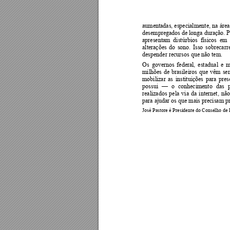
aumentadas, especialmen
te, 
na 
área
desempregados de longa duração. P
apresentam  distúrbios  físicos 
em 
alterações 
do 
sono. 
Isso 
sobrecarr
despender recursos que não tem. 
Os 
governos 
federal, 
est
adual 
e 
m
milhões 
de 
brasileiros 
que 
vêm 
se
mobilizar 
as 
instituições 
para 
pres
possui 
o 
conhe
cimento 
das 
—
realizados 
pela 
via 
da 
internet, 
não
para ajudar os que mais precisam pr
José Pastor
e é Presidente do Conselho de 