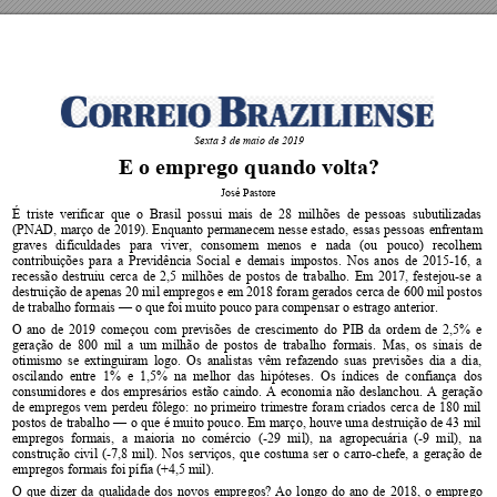
Sexta 3 de 
maio de 2019 
E o emprego quand
o volta? 
José Pastor
e 
É  triste 
verificar 
que  o 
Brasil  possui 
mais  de 
28 
milhões  de 
pessoas 
subutilizadas 
(PNAD, 
março 
de 
2019)
. 
Enquanto 
permanecem 
nesse 
estado,
essas 
pesso
as 
enfrentam 
graves 
dificuldades 
par
a 
viver, 
consomem 
menos 
e 
nada 
(ou 
pouco) 
recolhem 
contribuições 
para 
a 
Previdência 
Social 
e 
demais 
impostos. 
Nos 
anos 
de 
2015
-16, 
a 
recessão 
destruiu 
cerca 
de 
2,5 
milhões 
de 
postos 
de 
trabalho. 
Em 
2017, 
festejou
-se 
a 
destruição de apenas 20 mi
l empregos e em 
2018 foram gerados cerca 
de 600 mil post
os 
de trabalho formais 
 o que foi muito pouco para compensar o estrago anterior. 
—
O 
ano 
de 
2019 
começou 
com 
previsões 
de 
crescimento 
do 
P
IB 
da 
orde
m 
de 
2,5% 
e 
geração 
de 
800 
mil 
a 
u
m 
mi
lhão 
de 
postos 
de 
trabalho 
formais. 
Mas, 
os 
sinais 
de
otimismo 
se 
extinguiram 
logo. 
Os 
analistas 
vêm 
refazendo 
suas 
previsões 
dia 
a 
dia, 
oscilando  entre  1%  e  1,5%  na  melhor  da
s  hipóteses.  Os  índices  de  confiança  dos 
consumidores 
e 
dos 
empresários 
estão 
caindo. 
A 
economia 
não 
deslancho
u.
A 
geração 
de 
empregos 
vem 
perdeu 
fôlego: 
no 
primeiro 
trimestre 
foram 
criados 
cerca 
de 
180 
mil 
postos 
de 
trabalho 
o 
q
ue 
é 
muito 
pouco. 
Em 
março, 
houve 
um
a 
destruiç
ão 
de 
43 
mil 
—
empregos  formais, 
a 
maior
ia 
no  comércio 
(-29 
mil),  na 
agrope
cuária 
(-9  mi
l), 
n
a 
construção 
civil 
(-7,8 
mi
l). 
Nos 
serviços, 
qu
e 
costum
a 
ser 
o 
carro
-chefe, 
a 
geração 
de 
empregos formais foi pífia (+4,5 mil). 
O 
que 
dizer 
da 
qualidade 
dos 
novos 
empregos? 
Ao 
longo 
do 
ano 
de 
2018, 
o 
emprego 