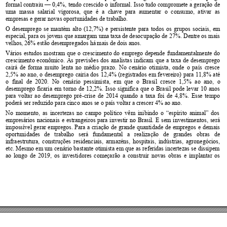
formal contraiu 
0,4%, 
tendo 
crescido 
o 
informal. 
Isso tudo 
compromete 
a 
geração 
de 
—
uma 
massa 
salarial 
vigorosa, 
que 
é 
a 
chave 
para 
aumentar 
o 
consu
mo, 
ativar 
as 
empresas e gerar novas oportunidades de trabalho. 
O 
desemprego 
se 
mantém 
alto 
(12,7%) 
e 
persistente 
para 
todos 
os 
grupos 
sociais, 
em 
especial, para os jovens 
que amargam uma taxa 
de desocupação de 27%. 
Dentre os 
mais 
velhos, 26% estão desempregados há
 mais de dois anos. 
Vários 
estudos 
mostram 
que 
o 
crescimento 
do 
emprego 
depende 
fundamentalmente 
do 
crescimento 
econômico. 
As 
previsões 
dos 
analis
tas 
indicam 
que 
a 
taxa 
de 
desemprego 
cairá 
de 
forma 
muito 
le
nta 
no 
médio 
prazo. 
No 
cenário 
oti
mista, 
onde 
o 
país 
cresce 
2,5% 
ao 
ano, 
o 
desemprego 
cairia 
dos 
12,4% 
(registrados 
em 
fevereiro) 
para 
11,8% 
até 
o 
final 
de 
2020. 
No 
cenário 
pessimista, 
em 
que 
o 
Brasil 
cresce 
1,5
% 
ao 
ano, 
o 
desemprego 
ficaria 
em 
t
orno 
de 
12,2%. 
Isso 
significa 
que 
o 
Brasil 
pode
levar 
10 
anos 
para 
voltar 
ao 
desemprego 
pré
-crise 
de 
2014 
quando 
a 
taxa 
foi 
de 
4,8
%. 
Esse 
tempo 
poderá ser reduzido para cinco anos se o país voltar a crescer 4% ao ano. 
No 
momento, 
as 
inc
ertezas 
no 
campo 
político 
vêm 
inibindo 
o 
“espírito 
animal” 
dos 
empresários 
nacionais 
e 
estrangeiros 
para 
investir 
no 
Brasil. 
E 
sem 
investimentos, 
será 
impossível 
gerar 
empregos. 
Para 
a 
c
riação 
de 
grande 
quantidad
e 
de 
empregos 
e 
dem
ais 
oportunidades 
de 
trabalho 
será 
fundamental 
a 
realização 
de 
grandes 
obras 
de 
infraestrutura, 
construções 
residenciais, 
armazéns, 
hospitais, 
indústrias, 
agronegócios, 
etc. 
Mesmo 
em 
um 
cenário 
bastante 
otimista 
em 
q
ue 
as 
referidas 
incertezas 
se 
dissi
pem 
ao 
longo 
de 
2019, 
os 
investidores 
começarão 
a 
construir 
novas 
obras 
e 
implantar 
os 