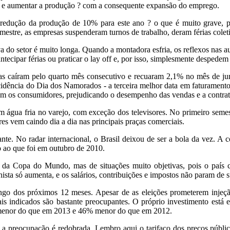
s e aumentar a produção ? com a consequente expansão do emprego.
m redução da produção de 10% para este ano ? o que é muito grave, p
estre, as empresas suspenderam turnos de trabalho, deram férias colet
a do setor é muito longa. Quando a montadora esfria, os reflexos nas a
ecipar férias ou praticar o lay off e, por isso, simplesmente despede
ndas caíram pelo quarto mês consecutivo e recuaram 2,1% no mês de 
dência do Dia dos Namorados - a terceira melhor data em faturamento 
ram os consumidores, prejudicando o desempenho das vendas e a contrat
m água fria no varejo, com exceção dos televisores. No primeiro semes
s vem caindo dia a dia nas principais praças comerciais.
nte. No radar internacional, o Brasil deixou de ser a bola da vez. A
ao que foi em outubro de 2010.
da Copa do Mundo, mas de situações muito objetivas, pois o país cre
hista só aumenta, e os salários, contribuições e impostos não param de s
longo dos próximos 12 meses. Apesar de as eleições prometerem injeçã
ais indicados são bastante preocupantes. O próprio investimento está e
 menor do que em 2013 e 46% menor do que em 2012.
, a preocupação é redobrada. Lembro aqui o tarifaço dos preços públi