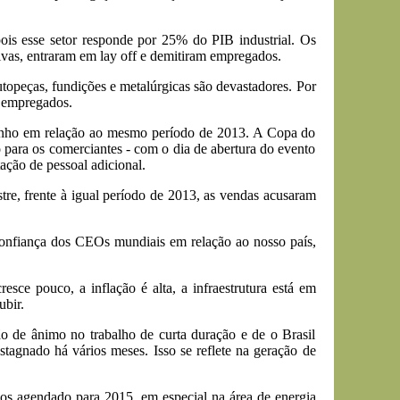
ois esse setor responde por 25% do PIB industrial. Os
ivas, entraram em lay off e demitiram empregados.
utopeças, fundições e metalúrgicas são devastadores. Por
m empregados.
junho em relação ao mesmo período de 2013. A Copa do
para os comerciantes - com o dia de abertura do evento
ação de pessoal adicional.
tre, frente à igual período de 2013, as vendas acusaram
 confiança dos CEOs mundiais em relação ao nosso país,
sce pouco, a inflação é alta, a infraestrutura está em
ubir.
o de ânimo no trabalho de curta duração e de o Brasil
stagnado há vários meses. Isso se reflete na geração de
cos agendado para 2015, em especial na área de energia