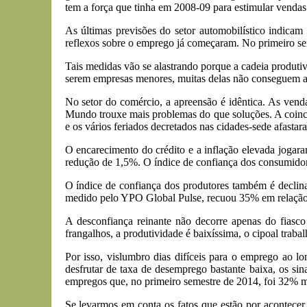
tem a força que tinha em 2008-09 para estimular venda
As últimas previsões do setor automobilístico indica
reflexos sobre o emprego já começaram. No primeiro sem
Tais medidas vão se alastrando porque a cadeia produtiv
serem empresas menores, muitas delas não conseguem ant
No setor do comércio, a apreensão é idêntica. As ve
Mundo trouxe mais problemas do que soluções. A coinci
e os vários feriados decretados nas cidades-sede afasta
O encarecimento do crédito e a inflação elevada jogara
redução de 1,5%. O índice de confiança dos consumidore
O índice de confiança dos produtores também é declina
medido pelo YPO Global Pulse, recuou 35% em relação 
A desconfiança reinante não decorre apenas do fiasco 
frangalhos, a produtividade é baixíssima, o cipoal trabal
Por isso, vislumbro dias difíceis para o emprego ao 
desfrutar de taxa de desemprego bastante baixa, os sin
empregos que, no primeiro semestre de 2014, foi 32%
Se levarmos em conta os fatos que estão por acontecer