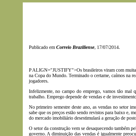
Publicado em
Correio Braziliense
, 17/07/2014.
P ALIGN="JUSTIFY">Os brasileiros viram com muita mela
na Copa do Mundo. Terminado o certame, caímos na real
jogadores.
Infelizmente, no campo do emprego, vamos tão mal q
trabalho. Emprego depende de vendas e de investimentos
No primeiro semestre deste ano, as vendas no setor 
sabe que os preços estão sendo revistos para baixo e, m
do mercado imobiliário desestimulará a geração de postos
O setor da construção vem se desaquecendo também pel
governo. A diminuição das vendas é igualmente preocup