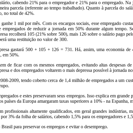
alário, cabendo 21% para o empregador e 21% para o empregado. Na 
meira parcela (referente ao tempo trabalhado). Quanto à parcela do sal
, no total de 42%.
nhe 1 mil por mês. Com os encargos sociais, esse empregado custar
e empregados de reduzir a jornada em 50% durante algum tempo. Sen
resa recolherá 105 (21% sobre 500), mais 126 sobre o salário pago pe
erá uma restituição no valor de 300.
empresa gastará 500 + 105 + 126 = 731. Há, assim, uma economia de 
a, em 50%.
gem de ficar com os mesmos empregados, evitando altas despesas de r
mpresa e dos empregados voltarem o mais depressa possível à jornada n
 2008-2009, tendo coberto cerca de 1,4 milhão de empregados a um cust
rupo.
pregados e estes preservaram seus empregos. Isso explica em grande p
os países da Europa amargaram taxas superiores a 10% - na Espanha, 
profissionais altamente qualificados, em geral grandes indústrias, ma
por 3% da folha de salários, cabendo 1,5% para os empregadores e 1,
Brasil para preservar os empregos e evitar o desemprego.