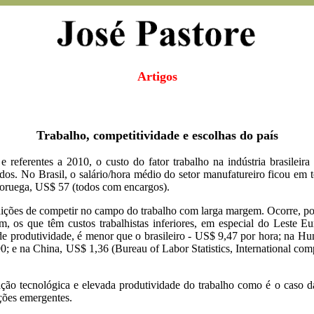
Artigos
Trabalho, competitividade e escolhas do país
referentes a 2010, o custo do fator trabalho na indústria brasileir
dos. No Brasil, o salário/hora médio do setor manufatureiro ficou e
oruega, US$ 57 (todos com encargos).
ondições de competir no campo do trabalho com larga margem. Ocorre, p
m, os que têm custos trabalhistas inferiores, em especial do Leste 
e de produtividade, é menor que o brasileiro - US$ 9,47 por hora; na 
; e na China, US$ 1,36 (Bureau of Labor Statistics, International com
ação tecnológica e elevada produtividade do trabalho como é o caso 
ações emergentes.