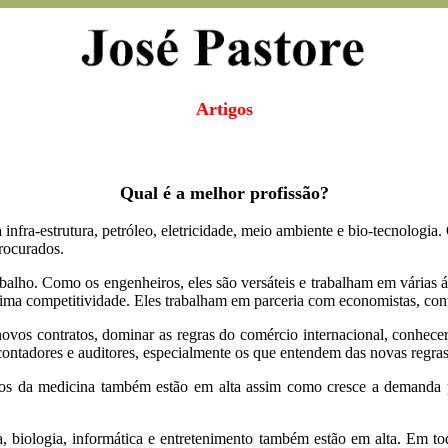
Artigos
Qual é a melhor profissão?
nfra-estrutura, petróleo, eletricidade, meio ambiente e bio-tecnologia. Os 
rocurados.
alho. Como os engenheiros, eles são versáteis e trabalham em várias 
ma competitividade. Eles trabalham em parceria com economistas, cont
vos contratos, dominar as regras do comércio internacional, conhecer 
contadores e auditores, especialmente os que entendem das novas regras 
os da medicina também estão em alta assim como cresce a demanda p
a, biologia, informática e entretenimento também estão em alta. Em to